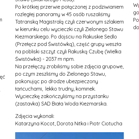
Wy
Po krótkiej przerwie połączonej z podziwianiem
go
rozległej panoramy w 45 osób ruszaliśmy
m
Po
Tatranską Magistralą czyli czerwonym szlakiem
do
w kierunku celu wycieczki czyli Zielonego Stawu
Kieżmarskiego. Po dojściu na Rakuskie Sedlo
(Przełęcz pod Świstówką), część grupy weszła
na pobliski szczyt czyli Rakuską Czubę (Wielka
Świstówka) - 2037 m npm.
Na przełęczy zrobiliśmy sobie zdjęcia grupowe,
po czym zeszliśmy do Zielonego Stawu,
ięć
pokonując po drodze ubezpieczony
łańcuchami, lekko trudny, kominek.
ł
Wycieczkę zakończyliśmy na przystanku
(zastavka) SAD Biała Woda Kieżmarska.
Zdjęcia wykonali:
Katarzyna Kocot, Dorota Nitka i Piotr Ciotucha