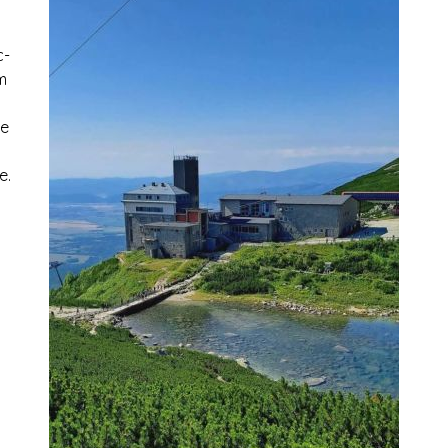
c-
m
ie
e.