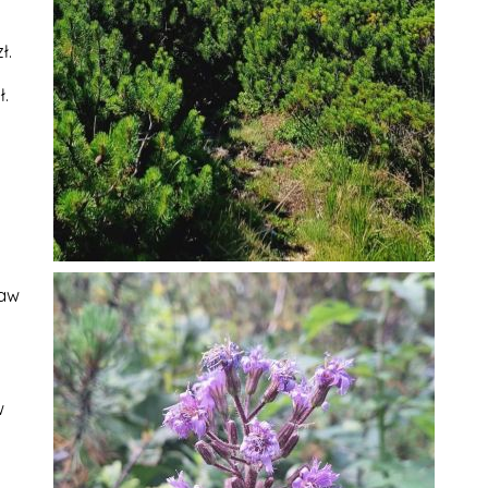
ł.
.
taw
w