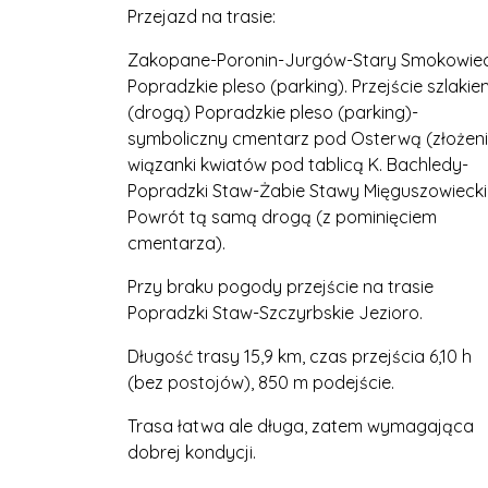
Przejazd na trasie:
Zakopane-Poronin-Jurgów-Stary Smokowie
Popradzkie pleso (parking). Przejście szlakie
(drogą) Popradzkie pleso (parking)-
symboliczny cmentarz pod Osterwą (złożen
wiązanki kwiatów pod tablicą K. Bachledy-
Popradzki Staw-Żabie Stawy Mięguszowiecki
Powrót tą samą drogą (z pominięciem
cmentarza).
Przy braku pogody przejście na trasie
Popradzki Staw-Szczyrbskie Jezioro.
Długość trasy 15,9 km, czas przejścia 6,10 h
(bez postojów), 850 m podejście.
Trasa łatwa ale długa, zatem wymagająca
dobrej kondycji.