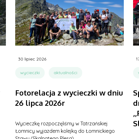
30 lipiec 2026
1
wycieczki
aktualności
Fotorelacja z wycieczki w dniu
S
26 lipca 2026r
d
,
S
Wycieczkę rozpoczęliśmy w Tatrzańskiej
Łomnicy wyjazdem kolejką do Łomnickiego
Stawu (Skalnatego Plesa).