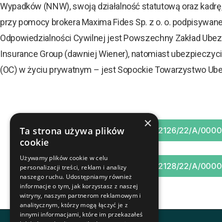
Wypadków (NNW), swoją działalność statutową oraz kadrę,
przy pomocy brokera Maxima Fides Sp. z o. o. podpisywan
Odpowiedzialności Cywilnej jest Powszechny Zakład Ube
Insurance Group (dawniej Wiener), natomiast ubezpieczyc
(OC) w życiu prywatnym – jest Sopockie Towarzystwo Ube
×
Ta strona używa plików
POLISA T050/002126/22/A/000
cookie
Używamy plików cookie w celu
POLISA T050/002128/22/A/000
personalizacji treści, reklam i analizy
naszego ruchu. Udostępniamy również
informacje o tym, jak korzystasz z naszej
witryny, naszym partnerom reklamowym i
analitycznym, którzy mogą łączyć je z
innymi informacjami, które im przekazałeś