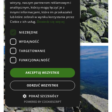
witryny, naszym partnerom reklamowym i
analitycznym, którzy mogą łączyć je z
innymi informacjami, które im przekazałeś
lub które zebrali w wyniku korzystania przez
Ciebie z ich usług.
Dowiedz się więcej
NIEZBĘDNE
WYDAJNOŚĆ
TARGETOWANIE
FUNKCJONALNOŚĆ
AKCEPTUJ WSZYSTKIE
ODRZUĆ WSZYSTKIE
POKAŻ SZCZEGÓŁY
POWERED BY COOKIESCRIPT