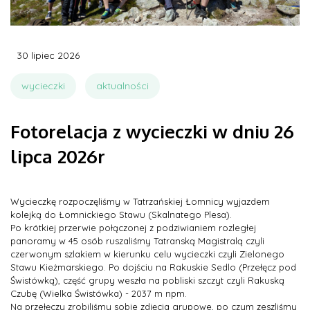
30 lipiec 2026
wycieczki
aktualności
Fotorelacja z wycieczki w dniu 26
lipca 2026r
Wycieczkę rozpoczęliśmy w Tatrzańskiej Łomnicy wyjazdem
kolejką do Łomnickiego Stawu (Skalnatego Plesa).
Po krótkiej przerwie połączonej z podziwianiem rozległej
panoramy w 45 osób ruszaliśmy Tatranską Magistralą czyli
czerwonym szlakiem w kierunku celu wycieczki czyli Zielonego
Stawu Kieżmarskiego. Po dojściu na Rakuskie Sedlo (Przełęcz pod
Świstówką), część grupy weszła na pobliski szczyt czyli Rakuską
Czubę (Wielka Świstówka) - 2037 m npm.
Na przełęczy zrobiliśmy sobie zdjęcia grupowe, po czym zeszliśmy