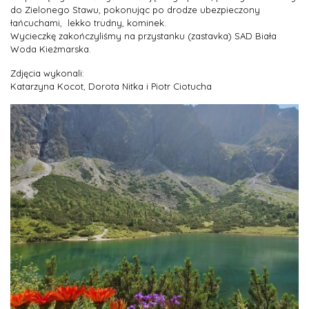
do Zielonego Stawu, pokonując po drodze ubezpieczony
łańcuchami, lekko trudny, kominek.
Wycieczkę zakończyliśmy na przystanku (zastavka) SAD Biała
Woda Kieżmarska.
Zdjęcia wykonali:
Katarzyna Kocot, Dorota Nitka i Piotr Ciotucha