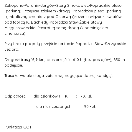
Zakopane-Poronin-Jurgów-Stary Smokowiec-Popradzkie pleso
(parking). Przejście szlakiem (drogą) Popradzkie pleso (parking)-
symboliczny cmentarz pod Osterwą (złożenie wiązanki kwiatów
pod tablicą K. Bachledy-Popradzki Staw-Żabie Stawy
Mięguszowieckie. Powrót tą samą drogą (z pominięciem
cmentarza).
Przy braku pogody przejście na trasie Popradzki Staw-Szczyrbskie
Jezioro.
Długość trasy 15,9 km, czas przejścia 6,10 h (bez postojów), 850 m
podejście.
Trasa łatwa ale długa, zatem wymagająca dobrej kondycji.
Odpłatność: dla członków PTTK : 70,- zł.
dla niezrzeszonych : 90,- zł.
Punktacja GOT: