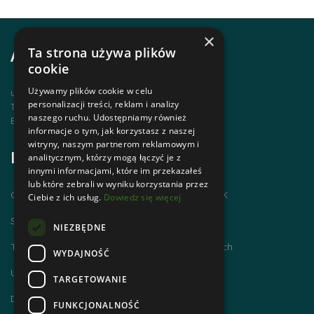
×
Ta strona używa plików
Adres i kontakt
cookie
Używamy plików cookie w celu
ul. Krupówki 12, 34-500 Zakopane
personalizacji treści, reklam i analizy
Telefon | +48 1820 630 12
naszego ruchu. Udostępniamy również
Email | biuro@zakopanepttk.pl
informacje o tym, jak korzystasz z naszej
witryny, naszym partnerom reklamowym i
Informacje
analitycznym, którzy mogą łączyć je z
innymi informacjami, które im przekazałeś
lub które zebrali w wyniku korzystania przez
Chodzimy po górach i zdobywamy GOT PTTK
Ciebie z ich usług.
Dowiedz się więcej
Szlaki Tatr Polskich
NIEZBĘDNE
Tatrzańskie Centrum Szlaków Transgranicznych
WYDAJNOŚĆ
Ubezpieczenie NNW dla członków PTTK
TARGETOWANIE
Dworzec Tatrzański
FUNKCJONALNOŚĆ