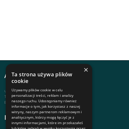
×
Ta strona używa plików
Adres i kontakt
cookie
Używamy plików cookie w celu
ul. Krupówki 12, 34-500 Zakopane
personalizacji treści, reklam i analizy
Telefon | +48 1820 630 12
naszego ruchu. Udostępniamy również
Email | biuro@zakopanepttk.pl
informacje o tym, jak korzystasz z naszej
witryny, naszym partnerom reklamowym i
Informacje
analitycznym, którzy mogą łączyć je z
innymi informacjami, które im przekazałeś
lub które zebrali w wyniku korzystania przez