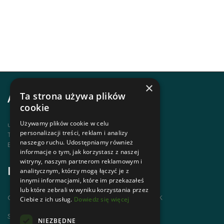
×
Ta strona używa plików
Adres i kontakt
cookie
Używamy plików cookie w celu
ul. Krupówki 12, 34-500 Zakopane
personalizacji treści, reklam i analizy
Telefon | +48 1820 630 12
naszego ruchu. Udostępniamy również
Email | biuro@zakopanepttk.pl
informacje o tym, jak korzystasz z naszej
witryny, naszym partnerom reklamowym i
Informacje
analitycznym, którzy mogą łączyć je z
innymi informacjami, które im przekazałeś
lub które zebrali w wyniku korzystania przez
Chodzimy po górach i zdobywamy GOT PTTK
Ciebie z ich usług.
Dowiedz się więcej
Szlaki Tatr Polskich
NIEZBĘDNE