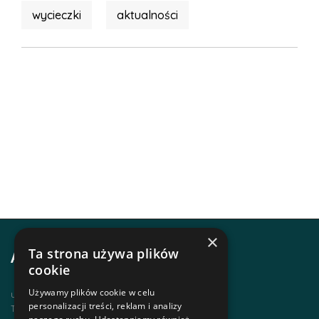
wycieczki
aktualności
×
Ta strona używa plików
Adres i kontakt
cookie
Używamy plików cookie w celu
ul. Krupówki 12, 34-500 Zakopane
personalizacji treści, reklam i analizy
Telefon | +48 1820 630 12