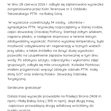
W dniu 28 czerwca 2026 r. odbyła się zaplanowana wycieczka
zorganizowana przez Koło Terenowe nr 2 Oddziału
Tatrzańskiego PTTK na Babią Górę.
W wycieczce uczestniczyły 34 osoby, członków i
sympatyków PTTK. Wycieczkę rozpoczęliśmy w Slanej Vodzie,
części słowackiej Oravskiej Polhory. Stamtąd żółtym szlakiem,
najpierw płasko, a następnie stopniowo w terenie leśnym
zdobywaliśmy wysokość. Pomimo wysokiej temperatury, była
możliwość odzyskiwania sił i regenerację w licznych wiatach
przy szlaku, a także źródełko na dosyć dużej wysokości
pozwoliło na uzupełnienie zapasów koniecznej w tym dniu
wody. Po zdobyciu szczytu, odpoczynku i wykonaniu zdjęć
grupowych, odbyła się miła uroczystość. Koledze Piotrkowi,
miałem przyjemność wręczyć zdobyte odznaki PTTK: małą
złotą GOT oraz srebrną Polsko- Słowacką Odznakę
Turystyczną.
Serdeczne gratulacje!
Dalsza trasa wycieczki prowadziła na Przełęcz Brona (1408 m
npm) i Małą Babią Górę ( 1515 m npm), skąd długą trasą,
częściowo prowadzącą drogą asfaltową wróciliśmy do
punktu wyjścia.