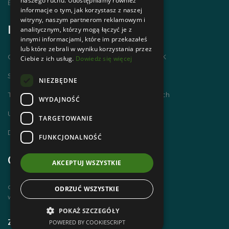
naszego ruchu. Udostępniamy również
Email | biuro@zakopanepttk.pl
informacje o tym, jak korzystasz z naszej
witryny, naszym partnerom reklamowym i
Informacje
analitycznym, którzy mogą łączyć je z
innymi informacjami, które im przekazałeś
lub które zebrali w wyniku korzystania przez
Chodzimy po górach i zdobywamy GOT PTTK
Ciebie z ich usług.
Dowiedz się więcej
Szlaki Tatr Polskich
NIEZBĘDNE
Tatrzańskie Centrum Szlaków Transgranicznych
WYDAJNOŚĆ
Ubezpieczenie NNW dla członków PTTK
TARGETOWANIE
Dworzec Tatrzański
FUNKCJONALNOŚĆ
Godziny otwarcia
AKCEPTUJ WSZYSTKIE
czynne od poniedziałku do piątku
ODRZUĆ WSZYSTKIE
w godz. 8 00 – 14 00
POKAŻ SZCZEGÓŁY
Zobacz również
POWERED BY COOKIESCRIPT