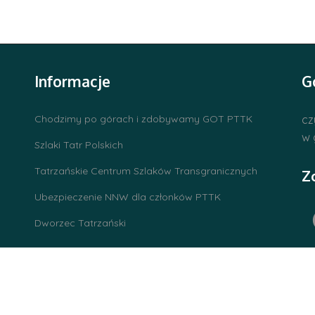
Informacje
G
Chodzimy po górach i zdobywamy GOT PTTK
cz
w 
Szlaki Tatr Polskich
Tatrzańskie Centrum Szlaków Transgranicznych
Z
Ubezpieczenie NNW dla członków PTTK
Dworzec Tatrzański