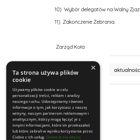
10) Wybór delegatów na Walny Zjaz
11) Zakończenie Zebrania.
Zarząd Koła
×
aktualnośc
Ta strona używa plików
cookie
Używamy plików cookie w celu
personalizacji treści, reklam i analizy
naszego ruchu. Udostępniamy również
informacje o tym, jak korzystasz z naszej
witryny, naszym partnerom reklamowym i
analitycznym, którzy mogą łączyć je z
innymi informacjami, które im przekazałeś
lub które zebrali w wyniku korzystania przez
Ciebie z ich usług.
Dowiedz się więcej