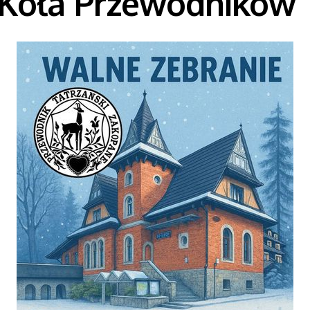
oła Przewodników T