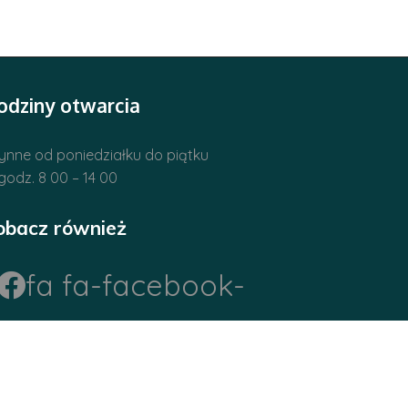
odziny otwarcia
ynne od poniedziałku do piątku
godz. 8 00 – 14 00
obacz również
fa fa-facebook-
official