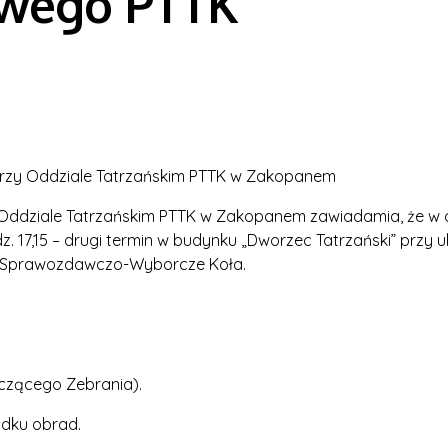
owego PTTK
rzy Oddziale Tatrzańskim PTTK w Zakopanem
ddziale Tatrzańskim PTTK w Zakopanem zawiadamia, że w dn
dz. 17,15 – drugi termin w budynku „Dworzec Tatrzański” przy 
ie Sprawozdawczo-Wyborcze Koła.
czącego Zebrania).
dku obrad.