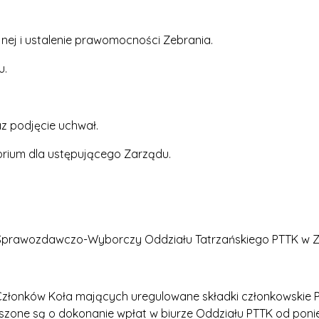
ej i ustalenie prawomocności Zebrania.
u.
az podjęcie uchwał.
orium dla ustępującego Zarządu.
Sprawozdawczo-Wyborczy Oddziału Tatrzańskiego PTTK w 
złonków Koła mających uregulowane składki członkowskie P
zone są o dokonanie wpłat w biurze Oddziału PTTK od ponie