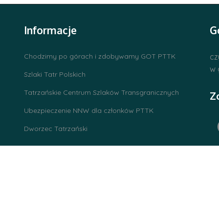
Informacje
G
Chodzimy po górach i zdobywamy GOT PTTK
cz
w 
Szlaki Tatr Polskich
Tatrzańskie Centrum Szlaków Transgranicznych
Z
Ubezpieczenie NNW dla członków PTTK
Dworzec Tatrzański
wsparcie
GambIT