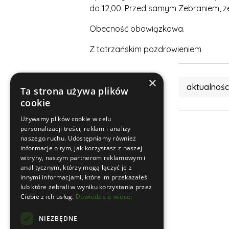
do 12,00. Przed samym Zebraniem, 
Obecność obowiązkowa.
Z tatrzańskim pozdrowieniem
×
aktualnośc
Ta strona używa plików
cookie
Używamy plików cookie w celu
personalizacji treści, reklam i analizy
naszego ruchu. Udostępniamy również
informacje o tym, jak korzystasz z naszej
witryny, naszym partnerom reklamowym i
analitycznym, którzy mogą łączyć je z
innymi informacjami, które im przekazałeś
lub które zebrali w wyniku korzystania przez
Ciebie z ich usług.
Dowiedz się więcej
NIEZBĘDNE