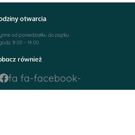
odziny otwarcia
ynne od poniedziałku do piątku
godz. 8 00 – 14 00
obacz również
fa fa-facebook-
official
Polityka prywatności
Polityka cookies