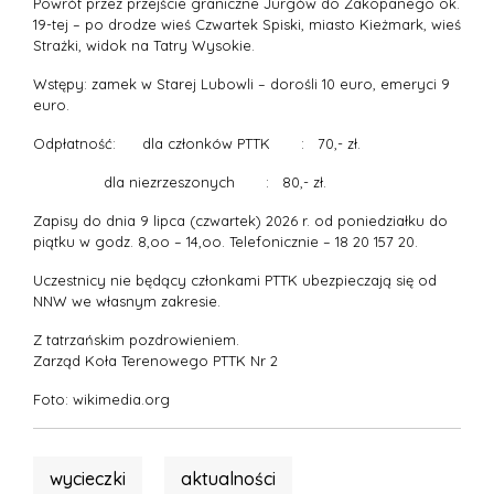
Powrót przez przejście graniczne Jurgów do Zakopanego ok.
19-tej – po drodze wieś Czwartek Spiski, miasto Kieżmark, wieś
Strażki, widok na Tatry Wysokie.
Wstępy: zamek w Starej Lubowli – dorośli 10 euro, emeryci 9
euro.
Odpłatność: dla członków PTTK : 70,- zł.
dla niezrzeszonych : 80,- zł.
Zapisy do dnia 9 lipca (czwartek) 2026 r. od poniedziałku do
piątku w godz. 8,oo – 14,oo. Telefonicznie – 18 20 157 20.
Uczestnicy nie będący członkami PTTK ubezpieczają się od
NNW we własnym zakresie.
Z tatrzańskim pozdrowieniem.
Zarząd Koła Terenowego PTTK Nr 2
Foto: wikimedia.org
wycieczki
aktualności