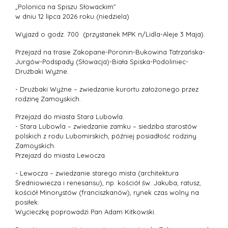
„Polonica na Spiszu Słowackim”
w dniu 12 lipca 2026 roku (niedziela)
Wyjazd o godz. 700 (przystanek MPK n/Lidla-Aleje 3 Maja).
Przejazd na trasie Zakopane-Poronin-Bukowina Tatrzańska-
Jurgów-Podspady (Słowacja)-Biała Spiska-Podoliniec-
Drużbaki Wyżne.
- Drużbaki Wyżne – zwiedzanie kurortu założonego przez
rodzinę Zamoyskich.
Przejazd do miasta Stara Lubowla.
- Stara Lubowla – zwiedzanie zamku – siedziba starostów
polskich z rodu Lubomirskich, później posiadłość rodziny
Zamoyskich.
Przejazd do miasta Lewocza.
- Lewocza – zwiedzanie starego mista (architektura
Średniowiecza i renesansu), np. kościół św. Jakuba, ratusz,
kościół Minorystów (franciszkanów), rynek czas wolny na
posiłek.
Wycieczkę poprowadzi Pan Adam Kitkowski.