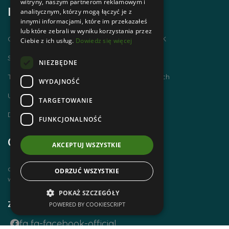
witryny, naszym partnerom reklamowym i
Informacje
analitycznym, którzy mogą łączyć je z
innymi informacjami, które im przekazałeś
lub które zebrali w wyniku korzystania przez
Chodzimy po górach i zdobywamy GOT PTTK
Ciebie z ich usług.
Dowiedz się więcej
Szlaki Tatr Polskich
NIEZBĘDNE
Tatrzańskie Centrum Szlaków Transgranicznych
WYDAJNOŚĆ
Ubezpieczenie NNW dla członków PTTK
TARGETOWANIE
Dworzec Tatrzański
FUNKCJONALNOŚĆ
Godziny otwarcia
AKCEPTUJ WSZYSTKIE
czynne od poniedziałku do piątku
ODRZUĆ WSZYSTKIE
w godz. 8 00 – 14 00
POKAŻ SZCZEGÓŁY
Zobacz również
POWERED BY COOKIESCRIPT
fa fa-facebook-official