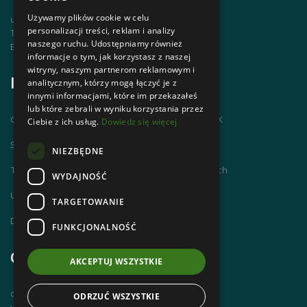
Używamy plików cookie w celu
ul. Krupówki 12, 34-500 Zakopane
personalizacji treści, reklam i analizy
Telefon | +48 1820 630 12
naszego ruchu. Udostępniamy również
Email | biuro@zakopanepttk.pl
informacje o tym, jak korzystasz z naszej
witryny, naszym partnerom reklamowym i
Informacje
analitycznym, którzy mogą łączyć je z
innymi informacjami, które im przekazałeś
lub które zebrali w wyniku korzystania przez
Chodzimy po górach i zdobywamy GOT PTTK
Ciebie z ich usług.
Dowiedz się więcej
Szlaki Tatr Polskich
NIEZBĘDNE
Tatrzańskie Centrum Szlaków Transgranicznych
WYDAJNOŚĆ
Ubezpieczenie NNW dla członków PTTK
TARGETOWANIE
Dworzec Tatrzański
FUNKCJONALNOŚĆ
Godziny otwarcia
AKCEPTUJ WSZYSTKIE
czynne od poniedziałku do piątku
ODRZUĆ WSZYSTKIE