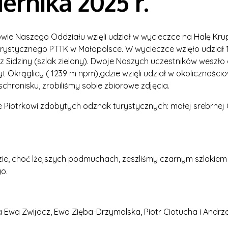
ernika 2025 r.
owie Naszego Oddziału wzięli udział w wycieczce na Halę Kru
urystycznego PTTK w Małopolsce. W wycieczce wzięło udział 1
 z Sidziny (szlak zielony). Dwoje Naszych uczestników weszł
t Okrąglicy ( 1239 m npm),gdzie wzięli udział w okoliczności
 schronisku, zrobiliśmy sobie zbiorowe zdjęcia.
e Piotrkowi zdobytych odznak turystycznych: małej srebrnej
e, choć lżejszych podmuchach, zeszliśmy czarnym szlakiem do
o.
 Ewa Zwijacz, Ewa Zięba-Drzymalska, Piotr Ciotucha i Andrzej