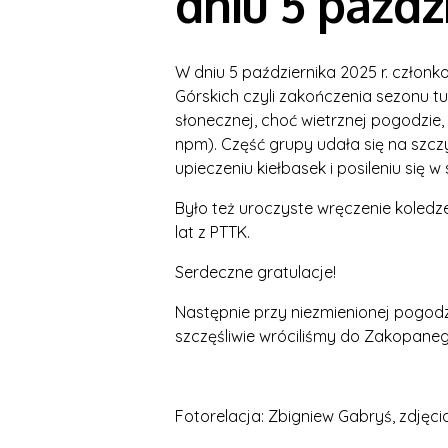
dniu 5 paździ
W dniu 5 października 2025 r. członk
Górskich czyli zakończenia sezonu t
słonecznej, choć wietrznej pogodzie,
npm). Część grupy udała się na szczy
upieczeniu kiełbasek i posileniu się w
Było też uroczyste wręczenie koledz
lat z PTTK.
Serdeczne gratulacje!
Następnie przy niezmienionej pogodzi
szczęśliwie wróciliśmy do Zakopaneg
Fotorelacja: Zbigniew Gabryś, zdjęcia