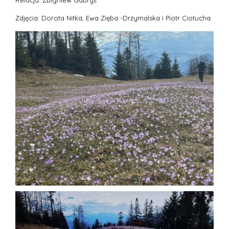
Relacja: Zbigniew Gabryś
Zdjęcia: Dorota Nitka, Ewa Zięba -Drzymalska i Piotr Ciotucha