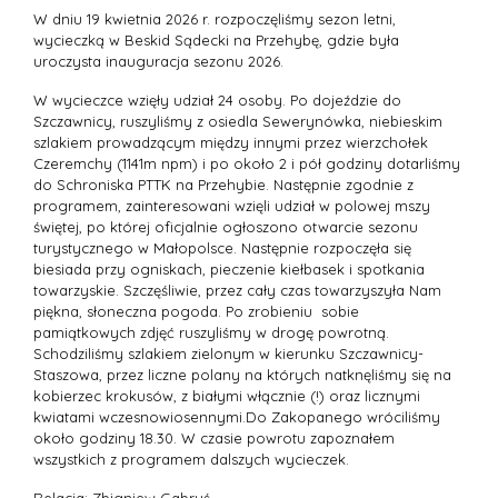
W dniu 19 kwietnia 2026 r. rozpoczęliśmy sezon letni,
wycieczką w Beskid Sądecki na Przehybę, gdzie była
uroczysta inauguracja sezonu 2026.
W wycieczce wzięły udział 24 osoby. Po dojeździe do
Szczawnicy, ruszyliśmy z osiedla Sewerynówka, niebieskim
szlakiem prowadzącym między innymi przez wierzchołek
Czeremchy (1141m npm) i po około 2 i pół godziny dotarliśmy
do Schroniska PTTK na Przehybie. Następnie zgodnie z
programem, zainteresowani wzięli udział w polowej mszy
świętej, po której oficjalnie ogłoszono otwarcie sezonu
turystycznego w Małopolsce. Następnie rozpoczęła się
biesiada przy ogniskach, pieczenie kiełbasek i spotkania
towarzyskie. Szczęśliwie, przez cały czas towarzyszyła Nam
piękna, słoneczna pogoda. Po zrobieniu sobie
pamiątkowych zdjęć ruszyliśmy w drogę powrotną.
Schodziliśmy szlakiem zielonym w kierunku Szczawnicy-
Staszowa, przez liczne polany na których natknęliśmy się na
kobierzec krokusów, z białymi włącznie (!) oraz licznymi
kwiatami wczesnowiosennymi.Do Zakopanego wróciliśmy
około godziny 18.30. W czasie powrotu zapoznałem
wszystkich z programem dalszych wycieczek.