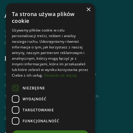
×
Ta strona używa plików
Adres i kontakt
cookie
Używamy plików cookie w celu
ul. Krupówki 12, 34-500 Zakopane
personalizacji treści, reklam i analizy
Telefon | +48 1820 630 12
naszego ruchu. Udostępniamy również
Email | biuro@zakopanepttk.pl
informacje o tym, jak korzystasz z naszej
witryny, naszym partnerom reklamowym i
Informacje
analitycznym, którzy mogą łączyć je z
innymi informacjami, które im przekazałeś
lub które zebrali w wyniku korzystania przez
Chodzimy po górach i zdobywamy GOT PTTK
Ciebie z ich usług.
Dowiedz się więcej
Szlaki Tatr Polskich
NIEZBĘDNE
Tatrzańskie Centrum Szlaków Transgranicznych
WYDAJNOŚĆ
Ubezpieczenie NNW dla członków PTTK
TARGETOWANIE
Dworzec Tatrzański
FUNKCJONALNOŚĆ