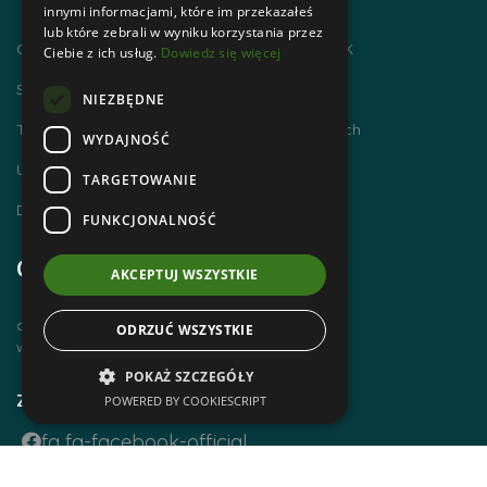
innymi informacjami, które im przekazałeś
lub które zebrali w wyniku korzystania przez
Chodzimy po górach i zdobywamy GOT PTTK
Ciebie z ich usług.
Dowiedz się więcej
Szlaki Tatr Polskich
NIEZBĘDNE
Tatrzańskie Centrum Szlaków Transgranicznych
WYDAJNOŚĆ
Ubezpieczenie NNW dla członków PTTK
TARGETOWANIE
Dworzec Tatrzański
FUNKCJONALNOŚĆ
Godziny otwarcia
AKCEPTUJ WSZYSTKIE
czynne od poniedziałku do piątku
ODRZUĆ WSZYSTKIE
w godz. 8 00 – 14 00
POKAŻ SZCZEGÓŁY
Zobacz również
POWERED BY COOKIESCRIPT
fa fa-facebook-official