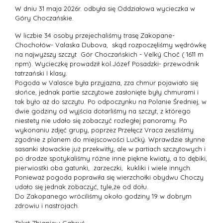
W dniu 31 maja 2026r. odbyła się Oddziałowa wycieczka w
Góry Choczańskie.
W liczbie 34 osoby przejechaliśmy trasę Zakopane-
Chochołów- Valaska Dubova, skąd rozpoczęliśmy wędrówkę
na najwyższy szczyt Gór Choczańskich - Velký Choč ( 1611 m
npm). Wycieczkę prowadził kol.Józef Posadzki- przewodnik
tatrzański I klasy.
Pogoda w Valasce była przyjazna, zza chmur pojawiało się
słońce, jednak partie szczytowe zasłonięte były chmurami i
tak było aż do szczytu. Po odpoczynku na Polanie Średniej, w
dwie godziny od wyjścia dotarliśmy na szczyt, z którego
niestety nie udało się zobaczyć rozległej panoramy. Po
wykonaniu zdjęć grupy, poprzez Przełęcz Vraca zeszliśmy
zgodnie z planem do miejscowości Lučký. Wprawdzie słynne
sasanki słowackie już przekwitły, ale w partiach szczytowych i
po drodze spotykaliśmy różne inne piękne kwiaty, a to dębiki,
pierwiostki oba gatunki, zarzeczki, kukliki i wiele innych.
Ponieważ pogoda poprawiła się wierzchołki obydwu Choczy
udało się jednak zobaczyć, tyle,że od dołu.
Do Zakopanego wróciliśmy około godziny 19 w dobrym
zdrowiu i nastrojach.