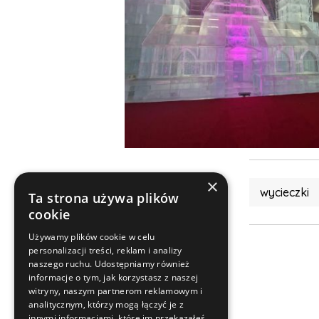
×
wycieczki
Ta strona używa plików
cookie
Używamy plików cookie w celu
personalizacji treści, reklam i analizy
naszego ruchu. Udostępniamy również
informacje o tym, jak korzystasz z naszej
witryny, naszym partnerom reklamowym i
analitycznym, którzy mogą łączyć je z
innymi informacjami, które im przekazałeś