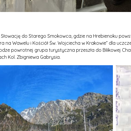
a Słowację do Starego Smokowca, gdzie na Hrebienoku powsta
ra na Wawelu i Kościół Św. Wojciecha w Krakowie” dla uczcz
drodze powrotnej grupa turystyczna przeszła do Bilikowej C
ch Kol. Zbigniewa Gabrysia.