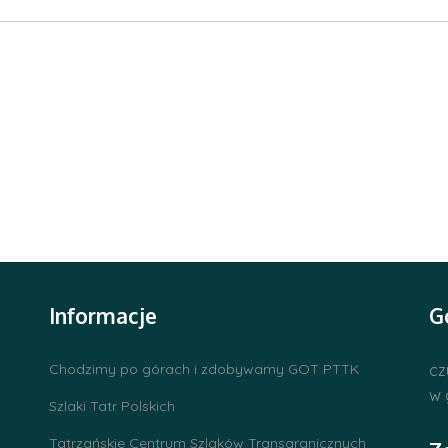
Informacje
G
Chodzimy po górach i zdobywamy GOT PTTK
cz
w 
Szlaki Tatr Polskich
Tatrzańskie Centrum Szlaków Transgranicznych