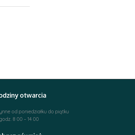
odziny otwarcia
ynne od poniedziałku do piątku
godz. 8 00 – 14 00