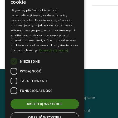
cookie
Używamy plików cookie w celu
personalizacji treści, reklam i analizy
naszego ruchu. Udostępniamy również
informacje o tym, jak korzystasz z naszej
witryny, naszym partnerom reklamowym i
analitycznym, którzy mogą łączyć je z
innymi informacjami, które im przekazałeś
lub które zebrali w wyniku korzystania przez
Ciebie z ich usług.
Dowiedz się więcej
NIEZBĘDNE
WYDAJNOŚĆ
TARGETOWANIE
Adres i kontakt
FUNKCJONALNOŚĆ
ul. Krupówki 12, 34-500 Zakopane
Telefon | +48 1820 630 12
AKCEPTUJ WSZYSTKIE
Email | biuro@zakopanepttk.pl
ODRZUĆ WSZYSTKIE