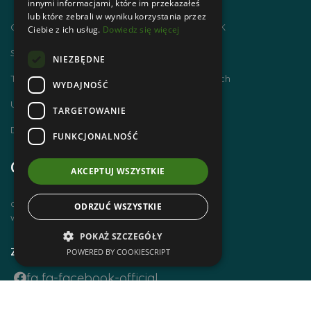
innymi informacjami, które im przekazałeś
lub które zebrali w wyniku korzystania przez
Chodzimy po górach i zdobywamy GOT PTTK
Ciebie z ich usług.
Dowiedz się więcej
Szlaki Tatr Polskich
NIEZBĘDNE
Tatrzańskie Centrum Szlaków Transgranicznych
WYDAJNOŚĆ
Ubezpieczenie NNW dla członków PTTK
TARGETOWANIE
Dworzec Tatrzański
FUNKCJONALNOŚĆ
Godziny otwarcia
AKCEPTUJ WSZYSTKIE
czynne od poniedziałku do piątku
ODRZUĆ WSZYSTKIE
w godz. 8 00 – 14 00
POKAŻ SZCZEGÓŁY
Zobacz również
POWERED BY COOKIESCRIPT
fa fa-facebook-official