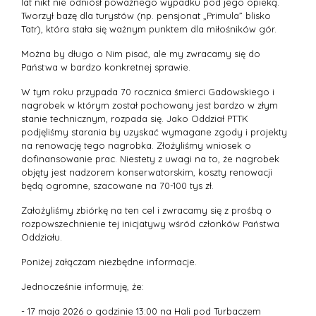
lat nikt nie odniósł poważnego wypadku pod jego opieką.
Tworzył bazę dla turystów (np. pensjonat „Primula” blisko
Tatr), która stała się ważnym punktem dla miłośników gór.
Można by długo o Nim pisać, ale my zwracamy się do
Państwa w bardzo konkretnej sprawie.
W tym roku przypada 70 rocznica śmierci Gadowskiego i
nagrobek w którym został pochowany jest bardzo w złym
stanie technicznym, rozpada się. Jako Oddział PTTK
podjęliśmy starania by uzyskać wymagane zgody i projekty
na renowację tego nagrobka. Złożyliśmy wniosek o
dofinansowanie prac. Niestety z uwagi na to, że nagrobek
objęty jest nadzorem konserwatorskim, koszty renowacji
będą ogromne, szacowane na 70-100 tys zł.
Założyliśmy zbiórkę na ten cel i zwracamy się z prośbą o
rozpowszechnienie tej inicjatywy wśród członków Państwa
Oddziału.
Poniżej załączam niezbędne informacje.
Jednocześnie informuję, że:
- 17 maja 2026 o godzinie 13:00 na Hali pod Turbaczem