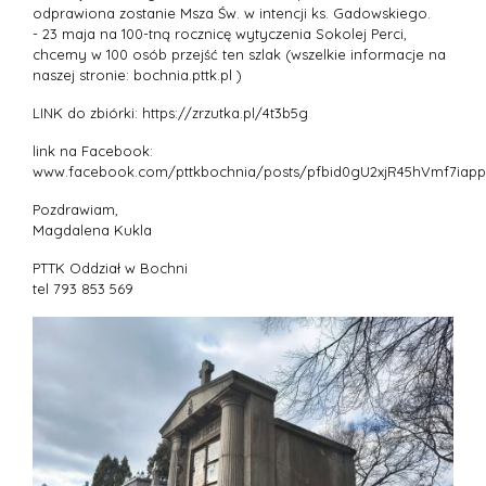
odprawiona zostanie Msza Św. w intencji ks. Gadowskiego.
- 23 maja na 100-tną rocznicę wytyczenia Sokolej Perci,
chcemy w 100 osób przejść ten szlak (wszelkie informacje na
naszej stronie: bochnia.pttk.pl )
LINK do zbiórki: https://zrzutka.pl/4t3b5g
link na Facebook:
www.facebook.com/pttkbochnia/posts/pfbid0gU2xjR45hVmf7i
Pozdrawiam,
Magdalena Kukla
PTTK Oddział w Bochni
tel 793 853 569