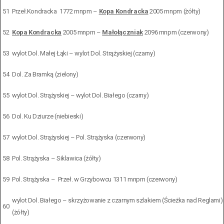
51
Przeł.Kondracka 1772 mnpm –
Kopa Kondracka
2005 mnpm (żółty)
52
Kopa Kondracka
2005 mnpm –
Małołączniak
2096 mnpm (czerwony)
53
wylot Dol. Małej Łąki – wylot Dol. Strążyskiej (czarny)
54
Dol. Za Bramką (zielony)
55
wylot Dol. Strążyskiej – wylot Dol. Białego (czarny)
56
Dol. Ku Dziurze (niebieski)
57
wylot Dol. Strążyskiej – Pol. Strążyska (czerwony)
58
Pol. Strążyska – Siklawica (żółty)
59
Pol. Strążyska – Przeł. w Grzybowcu 1311 mnpm (czerwony)
wylot Dol. Białego – skrzyżowanie z czarnym szlakiem (Ścieżka nad Reglami)
60
(żółty)