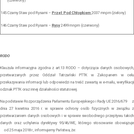
(czerwony)
145
Czarny Staw pod Rysami –
Przeł. Pod Chłopkiem
2037 mnpm (zielony)
146
Czarny Staw pod Rysami –
Rysy
2499 mnpm (czerwony)
RODO
Klauzula informacyjna zgodna z art.13 RODO – dotycząca danych osobowych,
przetwarzanych przez Oddział Tatrzański PTTK w Zakopanem w celu
przekazywania informacji lub odpowiedzi na treść zawartą w e-mailu, weryfikacji
odznak PTTK oraz innej działalności statutowej.
Na podstawie Rozporządzenia Parlamentu Europejskiego i Rady UE 2016/679 z
dnia 27 kwietnia 2016 r. w sprawie ochrony osób fizycznych w związku z
przetwarzaniem danych osobowych i w sprawie swobodnego przepływu takich
danych oraz uchylenia dyrektywy 95/46/WE, którego stosowanie obowiązuje
od 25 maja 2018 r., informujemy Państwa, że: