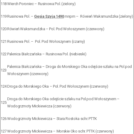
118
Wierch Poroniec – Rusinowa Pol. (zielony)
119
Rusinowa Pol. –
Gęsia Szyja 1490
mnpm – Rówień Waksmundzka (zielony)
120
Rówień Waksmundzka – Pol. Pod Wołoszynem (czerwony)
121
Rusinowa Pol. – Pol. Pod Wołoszynem (czarny)
122
Palenica Białczańska – Rusinowa Pol. (niebieski)
Palenica Białczańska – Droga do Morskiego Oka odejście szlaku na Pol.pod
123
Wołoszynem (czerwony)
124
Droga do Morskiego Oka – Pol. Pod Wołoszynem (czerwony)
Droga do Morskiego Oka odejście szlaku na Pol.pod Wołoszynem –
125
Wodogrzmoty Mickiewicza (czerwony)
126
Wodogrzmoty Mickiewicza – Stara Rostoka schr. PTTK
127
Wodogrzmoty Mickiewicza – Morskie Oko schr. PTTK (czerwony)