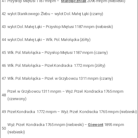
41
Przysłop Miętusi 1187 mnpm –
Małołączniak
2096 mnpm (niebieski)
42
wylot Stanikowego Żlebu – wylot Dol. Małej Łąki (czarny)
43
wylot Dol. Małej Łąki – Przysłop Miętusi 1187 mnpm (niebieski)
44
wylot Dol. Małej Łąki – Wlk. Pol. Małołącka (żółty)
45
Wlk. Pol. Małołącka – Przysłop Miętusi 1187 mnpm (czarny)
46
Wlk. Pol. Małołącka – Przeł.Kondracka 1772 mnpm (żółty)
47
Wlk. Pol. Małołącka – Przeł. w Grzybowcu 1311 mnpm (czarny)
Przeł. w Grzybowcu 1311 mnpm – Wyż. Przeł. Kondracka 1765 mnpm
48
(czerwony)
49
Przeł.Kondracka 1772 mnpm – Wyż. Przeł. Kondracka 1765 mnpm (niebieski)
Wyż. Przeł. Kondracka 1765 mnpm (niebieski) –
Giewont
1895 mnpm
50
(niebieski)