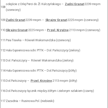
odejście z Orlej Perci do Żl. Kulczyńskiego –
Zadni Granat
2239 mnpm
108
(czerwony)
109
Zadni Granat
2239 mnpm –
Skrajny Granat
2225 mnpm (czerwony)
110
Skrajny Granat
2225 mnpm –
Przeł. Krzyżne
2113 mnpm (czerwony)
111
Psia Trawka – Rówień Waksmundzka (czerwony)
112
Hala Gąsienicowa schr. PTTK – Dol. Pańszczycy (zielony)
113
Dol. Pańszczycy – Rówień Waksmundzka (zielony)
114
Hala Gąsienicowa schr. PTTK – Dol.Pańczszycy (żółty)
115
Dol.Pańczszycy –
Przeł. Krzyżne
2113 mnpm (żółty)
116
Dol.Pańczszycy łącznik między żółtym i zielonym szlakiem (czarny)
117
Zazadnia – Rusinowa Pol. (niebieski)