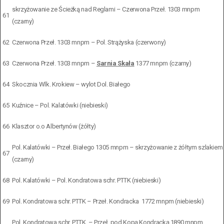
skrzyżowanie ze Ścieżką nad Reglami – Czerwona Przeł. 1303 mnpm
61
(czarny)
62
Czerwona Przeł. 1303 mnpm – Pol. Strążyska (czerwony)
63
Czerwona Przeł. 1303 mnpm –
Sarnia Skała
1377 mnpm (czarny)
64
Skocznia Wlk. Krokiew – wylot Dol. Białego
65
Kuźnice – Pol. Kalatówki (niebieski)
66
Klasztor o.o Albertynów (żółty)
Pol. Kalatówki – Przeł. Białego 1305 mnpm – skrzyżowanie z żółtym szlakiem
67
(czarny)
68
Pol. Kalatówki – Pol. Kondratowa schr. PTTK (niebieski)
69
Pol. Kondratowa schr. PTTK – Przeł. Kondracka 1772 mnpm (niebieski)
Pol. Kondratowa schr. PTTK – Przeł. pod Kopą Kondracką 1890 mnpm