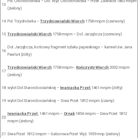
Pol. Chochołowska – Dol. Wyż. Chochołowska – Przeł. Zawracie 1863 mnpm
13
(zielony)
14
Pol. Trzydniówka –
Trzydniowiański Wierch
1758 mnpm (czerwony)
15
Trzydniowiański Wierch
1758 mnpm – Dol. Jarząbcza (czerwony)
Dol. Jarząbcza, końcowy fragment szlaku papieskiego – kamień św. Jana
16
Pawła II (żółty)
Trzydniowiański Wierch
1758 mnpm–
Kończysty Wierch
2002 mnpm
17
(zielony)
18
wylot Dol Starorobociańskiej –
Iwaniacka
Przeł.
1461 mnpm (żółty)
19
wylot Dol Starorobociańskiej – Siwa Przeł. 1812 mnpm (czarny)
Iwaniacka Przeł.
1461 mnpm –
Ornak
1854 mnpm – Siwa Przeł. 1812
20
mnpm (zielony)
21
Siwa Przeł. 1812 mnpm – Gaborowa Przeł. Wyż. 1959 mnp (zielony)