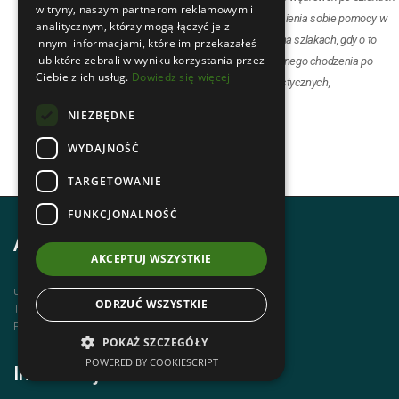
witryny, naszym partnerom reklamowym i
tatrzańskich i szlakach innych gór, do wzajemnego niesienia sobie pomocy w
analitycznym, którzy mogą łączyć je z
razie potrzeby, do służenia informacją innym turystom na szlakach, gdy o to
innymi informacjami, które im przekazałeś
lub które zebrali w wyniku korzystania przez
poproszą, oraz do propagowania rozważnego, bezpiecznego chodzenia po
Ciebie z ich usług.
Dowiedz się więcej
górach, ochrony przyrody i propagowania wartości turystycznych,
krajoznawczych, historycznych i patriotycznych.
NIEZBĘDNE
WYDAJNOŚĆ
TARGETOWANIE
FUNKCJONALNOŚĆ
Adres i kontakt
AKCEPTUJ WSZYSTKIE
ul. Krupówki 12, 34-500 Zakopane
ODRZUĆ WSZYSTKIE
Telefon | +48 1820 630 12
Email | biuro@zakopanepttk.pl
POKAŻ SZCZEGÓŁY
POWERED BY COOKIESCRIPT
Informacje