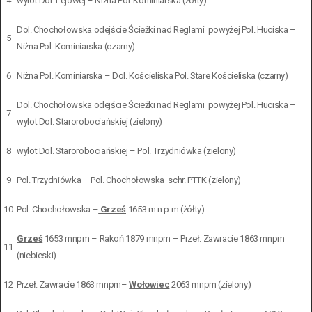
4
wylot Dol. Lejowej – Niżna Pol. Kominiarska (żółty)
Dol. Chochołowska odejście Ścieżki nad Reglami powyżej Pol. Huciska –
5
Niżna Pol. Kominiarska (czarny)
6
Niżna Pol. Kominiarska – Dol. Kościeliska Pol. Stare Kościeliska (czarny)
Dol. Chochołowska odejście Ścieżki nad Reglami powyżej Pol. Huciska –
7
wylot Dol. Starorobociańskiej (zielony)
8
wylot Dol. Starorobociańskiej – Pol. Trzydniówka (zielony)
9
Pol. Trzydniówka – Pol. Chochołowska schr. PTTK (zielony)
10
Pol. Chochołowska –
Grześ
1653 m.n.p.m (żółty)
Grześ
1653 mnpm – Rakoń 1879 mnpm – Przeł. Zawracie 1863 mnpm
11
(niebieski)
12
Przeł. Zawracie 1863 mnpm–
Wołowiec
2063 mnpm (zielony)