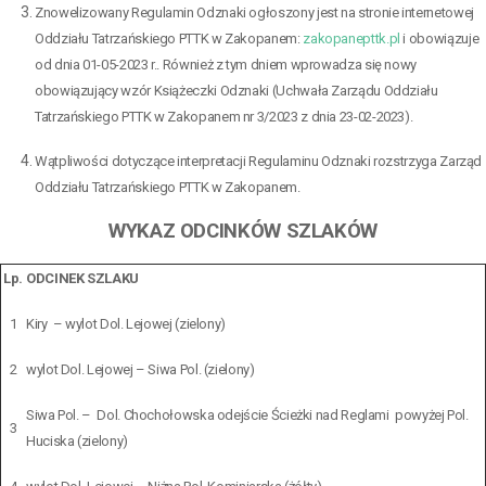
Znowelizowany Regulamin Odznaki ogłoszony jest na stronie internetowej
Oddziału Tatrzańskiego PTTK w Zakopanem:
zakopanepttk.pl
i obowiązuje
od dnia 01-05-2023 r.. Również z tym dniem wprowadza się nowy
obowiązujący wzór Książeczki Odznaki (Uchwała Zarządu Oddziału
Tatrzańskiego PTTK w Zakopanem nr 3/2023 z dnia 23-02-2023).
Wątpliwości dotyczące interpretacji Regulaminu Odznaki rozstrzyga Zarząd
Oddziału Tatrzańskiego PTTK w Zakopanem.
WYKAZ ODCINKÓW SZLAKÓW
Lp.
ODCINEK SZLAKU
1
Kiry – wylot Dol. Lejowej (zielony)
2
wylot Dol. Lejowej – Siwa Pol. (zielony)
Siwa Pol. – Dol. Chochołowska odejście Ścieżki nad Reglami powyżej Pol.
3
Huciska (zielony)