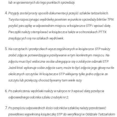
lub w uprawnionych do tego punktach sprzedaży.
Przyjęty został prosty sposób dokumentacji przejść szlaków tatrzańskich.
Turysta rozpoczynając wędrówkę powinien w punkcie sprzedaży biletów TPN
przybić pieczątkę w odpowiednim miejscu w książeczce STP i wpisać datę.
Pieczątki należy stemplować w książeczce także w schroniskach PTTK
znajdujących się na szlakach wędrówek.
Na szczytach i przełęczkach wyszczególnionych w książeczce STP należy
zrobić zdjęcie potwierdzające przebywanie w tym konkretnym miejscu. Na
zdjęciu musi być widoczna osoba ubiegająca się o zdobycie odznaki STP.
Jeżeli ktoś wykonuje sobie zdjęcie sam, może to być zdjęcie jego głowy na tle
okolicznych szczytów. W książeczce STP wklejamy tylko jedno zdjęcie ze
szczytu lub przełęczy, chociaż bywamy tam wiele razy.
Po zakończeniu wędrówki należy w rubryce nr 3 wpisać datę przebycia
odpowiedniego odcinka szlaku z rubryki nr 2.
Po przejściu odpowiednich ilości odcinków szlaków, należy przedstawić
prawidłowo wypełnioną książeczkę STP do weryfikacji w Oddziale Tatrzańskim