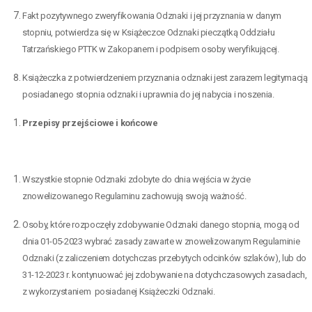
Fakt pozytywnego zweryfikowania Odznaki i jej przyznania w danym
stopniu, potwierdza się w Książeczce Odznaki pieczątką Oddziału
Tatrzańskiego PTTK w Zakopanem i podpisem osoby weryfikującej.
Książeczka z potwierdzeniem przyznania odznaki jest zarazem legitymacją
posiadanego stopnia odznaki i uprawnia do jej nabycia i noszenia.
Przepisy przejściowe i końcowe
Wszystkie stopnie Odznaki zdobyte do dnia wejścia w życie
znowelizowanego Regulaminu zachowują swoją ważność.
Osoby, które rozpoczęły zdobywanie Odznaki danego stopnia, mogą od
dnia 01-05-2023 wybrać zasady zawarte w znowelizowanym Regulaminie
Odznaki (z zaliczeniem dotychczas przebytych odcinków szlaków), lub do
31-12-2023 r. kontynuować jej zdobywanie na dotychczasowych zasadach,
z wykorzystaniem posiadanej Książeczki Odznaki.