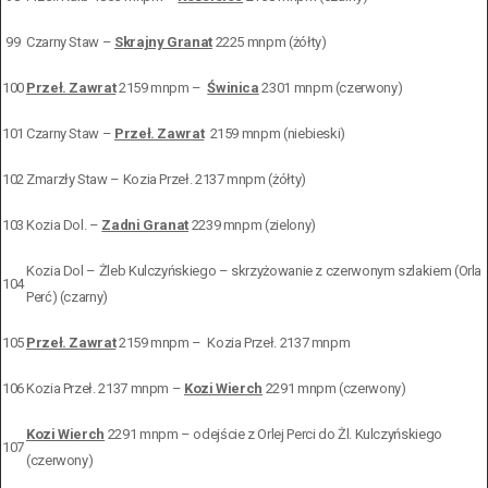
99
Czarny Staw –
Skrajny Granat
2225 mnpm (żółty)
100
Przeł. Zawrat
2159 mnpm –
Świnica
2301 mnpm (czerwony)
101
Czarny Staw –
Przeł. Zawrat
2159 mnpm (niebieski)
102
Zmarzły Staw – Kozia Przeł. 2137 mnpm (żółty)
103
Kozia Dol. –
Zadni Granat
2239 mnpm (zielony)
Kozia Dol – Żleb Kulczyńskiego – skrzyżowanie z czerwonym szlakiem (Orla
104
Perć) (czarny)
105
Przeł. Zawrat
2159 mnpm – Kozia Przeł. 2137 mnpm
106
Kozia Przeł. 2137 mnpm –
Kozi Wierch
2291 mnpm (czerwony)
Kozi Wierch
2291 mnpm – odejście z Orlej Perci do Żl. Kulczyńskiego
107
(czerwony)