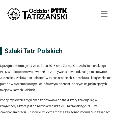
Szlaki Tatr Polskich
Uprzejmie informujemy, że od lipca 2016 roku Zarząd Oddziału Tatrzańskiego
PTTK w Zakopanem wprowadził do zdobywania nową odznakę a mianowicie
„Odznakę Szlaków Tatr Polskich” w trzech stopniach. Odznaka ta i książeczka ma
pomóc w systematycznym i całościowym poznaniu naszych najpiękniejszych
miejsc w Tatrach Polskich.
Podajemy również regulamin zdobywania odznaki, który znajduje się w
książeczce, a która jest do nabycia w biurze Z.O. Tatrzańskiego PTTK w
Zakopanem przy ul. Krupówki 12, gdzie można zasięgnąć informacji o zasadach