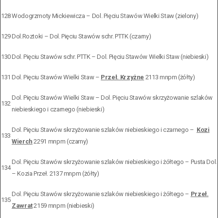
128
Wodogrzmoty Mickiewicza – Dol. Pięciu Stawów Wielki Staw (zielony)
129
Dol.Roztoki – Dol. Pięciu Stawów schr. PTTK (czarny)
130
Dol. Pięciu Stawów schr. PTTK – Dol. Pięciu Stawów Wielki Staw (niebieski)
131
Dol. Pięciu Stawów Wielki Staw –
Przeł. Krzyżne
2113 mnpm (żółty)
Dol. Pięciu Stawów Wielki Staw – Dol. Pięciu Stawów skrzyżowanie szlaków
132
niebieskiego i czarnego (niebieski)
Dol. Pięciu Stawów skrzyżowanie szlaków niebieskiego i czarnego –
Kozi
133
Wierch
2291 mnpm (czarny)
Dol. Pięciu Stawów skrzyżowanie szlaków niebieskiego i żółtego – Pusta Dol.
134
– Kozia Przeł. 2137 mnpm (żółty)
Dol. Pięciu Stawów skrzyżowanie szlaków niebieskiego i żółtego –
Przeł.
135
Zawrat
2159 mnpm (niebieski)