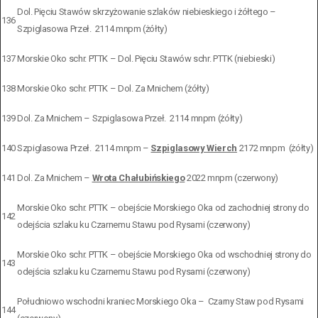
Dol. Pięciu Stawów skrzyżowanie szlaków niebieskiego i żółtego –
136
Szpiglasowa Przeł. 2114 mnpm (żółty)
137
Morskie Oko schr. PTTK – Dol. Pięciu Stawów schr. PTTK (niebieski)
138
Morskie Oko schr. PTTK – Dol. Za Mnichem (żółty)
139
Dol. Za Mnichem – Szpiglasowa Przeł. 2114 mnpm (żółty)
140
Szpiglasowa Przeł. 2114 mnpm –
Szpiglasowy Wierch
2172 mnpm (żółty)
141
Dol. Za Mnichem –
Wrota Chałubińskiego
2022 mnpm (czerwony)
Morskie Oko schr. PTTK – obejście Morskiego Oka od zachodniej strony do
142
odejścia szlaku ku Czarnemu Stawu pod Rysami (czerwony)
Morskie Oko schr. PTTK – obejście Morskiego Oka od wschodniej strony do
143
odejścia szlaku ku Czarnemu Stawu pod Rysami (czerwony)
Południowo wschodni kraniec Morskiego Oka – Czarny Staw pod Rysami
144