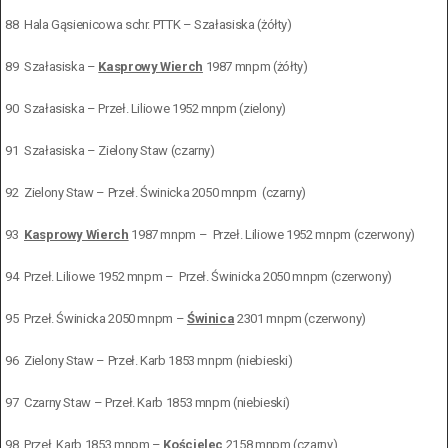
88
Hala Gąsienicowa schr. PTTK – Szałasiska (żółty)
89
Szałasiska –
Kasprowy Wierch
1987 mnpm (żółty)
90
Szałasiska – Przeł. Liliowe 1952 mnpm (zielony)
91
Szałasiska – Zielony Staw (czarny)
92
Zielony Staw – Przeł. Świnicka 2050 mnpm (czarny)
93
Kasprowy Wierch
1987 mnpm – Przeł. Liliowe 1952 mnpm (czerwony)
94
Przeł. Liliowe 1952 mnpm – Przeł. Świnicka 2050 mnpm (czerwony)
95
Przeł. Świnicka 2050 mnpm –
Świnica
2301 mnpm (czerwony)
96
Zielony Staw – Przeł. Karb 1853 mnpm (niebieski)
97
Czarny Staw – Przeł. Karb 1853 mnpm (niebieski)
98
Przeł. Karb 1853 mnpm –
Kościelec
2158 mnpm (czarny)