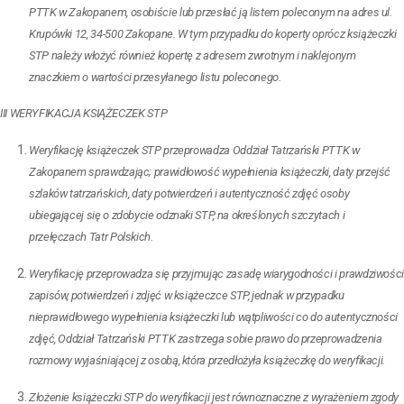
PTTK w Zakopanem, osobiście lub przesłać ją listem poleconym na adres ul.
Krupówki 12, 34-500 Zakopane. W tym przypadku do koperty oprócz książeczki
STP należy włożyć również kopertę z adresem zwrotnym i naklejonym
znaczkiem o wartości przesyłanego listu poleconego.
III WERYFIKACJA KSIĄŻECZEK STP
Weryfikację książeczek STP przeprowadza Oddział Tatrzański PTTK w
Zakopanem sprawdzając; prawidłowość wypełnienia książeczki, daty przejść
szlaków tatrzańskich, daty potwierdzeń i autentyczność zdjęć osoby
ubiegającej się o zdobycie odznaki STP, na określonych szczytach i
przełęczach Tatr Polskich.
Weryfikację przeprowadza się przyjmując zasadę wiarygodności i prawdziwośc
zapisów, potwierdzeń i zdjęć w książeczce STP, jednak w przypadku
nieprawidłowego wypełnienia książeczki lub wątpliwości co do autentyczności
zdjęć, Oddział Tatrzański PTTK zastrzega sobie prawo do przeprowadzenia
rozmowy wyjaśniającej z osobą, która przedłożyła książeczkę do weryfikacji.
Złożenie książeczki STP do weryfikacji jest równoznaczne z wyrażeniem zgody