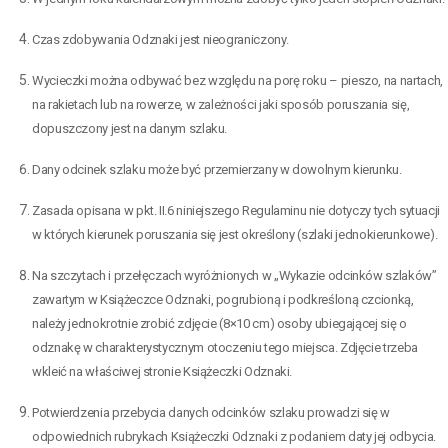
Czas zdobywania Odznaki jest nieograniczony.
Wycieczki można odbywać bez względu na porę roku – pieszo, na nartach,
na rakietach lub na rowerze, w zależności jaki sposób poruszania się,
dopuszczony jest na danym szlaku.
Dany odcinek szlaku może być przemierzany w dowolnym kierunku.
Zasada opisana w pkt. II.6 niniejszego Regulaminu nie dotyczy tych sytuacji
w których kierunek poruszania się jest określony (szlaki jednokierunkowe).
Na szczytach i przełęczach wyróżnionych w „Wykazie odcinków szlaków”
zawartym w Książeczce Odznaki, pogrubioną i podkreśloną czcionką,
należy jednokrotnie zrobić zdjęcie (8×10 cm) osoby ubiegającej się o
odznakę w charakterystycznym otoczeniu tego miejsca. Zdjęcie trzeba
wkleić na właściwej stronie Książeczki Odznaki.
Potwierdzenia przebycia danych odcinków szlaku prowadzi się w
odpowiednich rubrykach Książeczki Odznaki z podaniem daty jej odbycia.