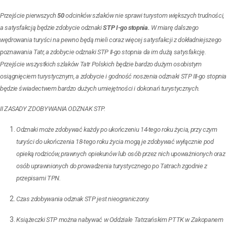
Przejście pierwszych
50
odcinków szlaków nie sprawi turystom większych trudności,
a satysfakcją będzie zdobycie odznaki
STP I-go stopnia.
W miarę dalszego
wędrowania turyści na pewno będą mieli coraz więcej satysfakcji z dokładniejszego
poznawania Tatr, a zdobycie odznaki STP II-go stopnia da im dużą satysfakcję.
Przejście wszystkich szlaków Tatr Polskich będzie bardzo dużym osobistym
osiągnięciem turystycznym, a zdobycie i godność noszenia odznaki STP III-go stopnia
będzie świadectwem bardzo dużych umiejętności i dokonań turystycznych.
II ZASADY ZDOBYWANIA ODZNAK STP.
Odznaki może zdobywać każdy po ukończeniu 14-tego roku życia, przy czym
turyści do ukończenia 18-tego roku życia mogą je zdobywać wyłącznie pod
opieką rodziców, prawnych opiekunów lub osób przez nich upoważnionych oraz
osób uprawnionych do prowadzenia turystycznego po Tatrach zgodnie z
przepisami TPN.
Czas zdobywania odznak STP jest nieograniczony.
Książeczki STP można nabywać w Oddziale Tatrzańskim PTTK w Zakopanem