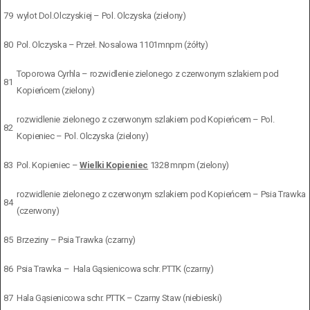
79
wylot Dol.Olczyskiej – Pol. Olczyska (zielony)
80
Pol. Olczyska – Przeł. Nosalowa 1101mnpm (żółty)
Toporowa Cyrhla – rozwidlenie zielonego z czerwonym szlakiem pod
81
Kopieńcem (zielony)
rozwidlenie zielonego z czerwonym szlakiem pod Kopieńcem – Pol.
82
Kopieniec – Pol. Olczyska (zielony)
83
Pol. Kopieniec –
Wielki Kopieniec
1328 mnpm (zielony)
rozwidlenie zielonego z czerwonym szlakiem pod Kopieńcem – Psia Trawka
84
(czerwony)
85
Brzeziny – Psia Trawka (czarny)
86
Psia Trawka – Hala Gąsienicowa schr. PTTK (czarny)
87
Hala Gąsienicowa schr. PTTK – Czarny Staw (niebieski)