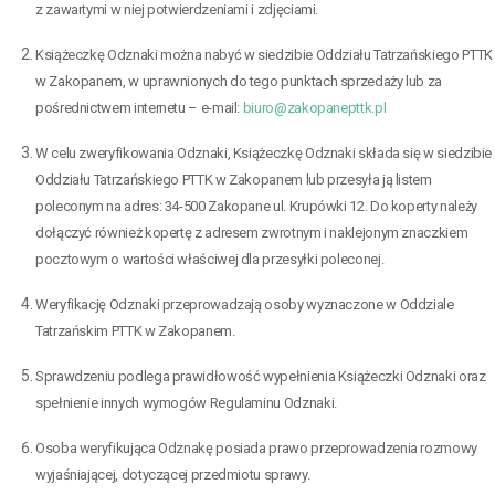
z zawartymi w niej potwierdzeniami i zdjęciami.
Książeczkę Odznaki można nabyć w siedzibie Oddziału Tatrzańskiego PTTK
w Zakopanem, w uprawnionych do tego punktach sprzedaży lub za
pośrednictwem internetu – e-mail:
biuro@zakopanepttk.pl
W celu zweryfikowania Odznaki, Książeczkę Odznaki składa się w siedzibie
Oddziału Tatrzańskiego PTTK w Zakopanem lub przesyła ją listem
poleconym na adres: 34-500 Zakopane ul. Krupówki 12. Do koperty należy
dołączyć również kopertę z adresem zwrotnym i naklejonym znaczkiem
pocztowym o wartości właściwej dla przesyłki poleconej.
Weryfikację Odznaki przeprowadzają osoby wyznaczone w Oddziale
Tatrzańskim PTTK w Zakopanem.
Sprawdzeniu podlega prawidłowość wypełnienia Książeczki Odznaki oraz
spełnienie innych wymogów Regulaminu Odznaki.
Osoba weryfikująca Odznakę posiada prawo przeprowadzenia rozmowy
wyjaśniającej, dotyczącej przedmiotu sprawy.