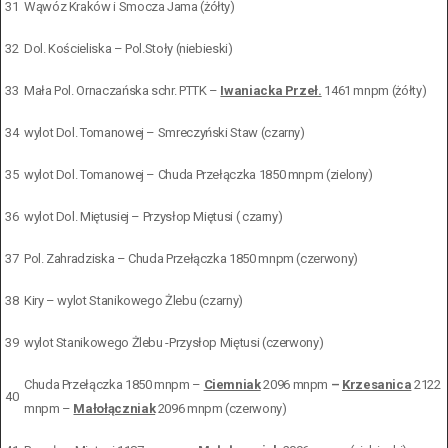
31
Wąwóz Kraków i Smocza Jama (żółty)
32
Dol. Kościeliska – Pol.Stoły (niebieski)
33
Mała Pol. Ornaczańska schr. PTTK –
Iwaniacka Przeł.
1461 mnpm (żółty)
34
wylot Dol. Tomanowej – Smreczyński Staw (czarny)
35
wylot Dol. Tomanowej – Chuda Przełączka 1850 mnpm (zielony)
36
wylot Dol. Miętusiej – Przysłop Miętusi ( czarny)
37
Pol. Zahradziska – Chuda Przełączka 1850 mnpm (czerwony)
38
Kiry – wylot Stanikowego Żlebu (czarny)
39
wylot Stanikowego Żlebu -Przysłop Miętusi (czerwony)
Chuda Przełączka 1850 mnpm –
Ciemniak
2096 mnpm
–
Krzesanica
2122
40
mnpm –
Małołączniak
2096 mnpm (czerwony)