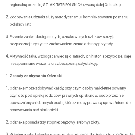
regionalną odznakę SZLAKI TATR POLSKICH (zwaną dalej Odznaką).
Zdobywanie Odznaki służy metodycznemu i kompleksowemu poznaniu
polskich Tatr.
Przemierzanie udostępnionych, oznakowanych szlaków sprzyja
bezpiecznej turystyce z zachowaniem zasad ochrony przyrody.
Aktywność taka, wzbogaca wiedzę o Tatrach, ich historii i przyrodzie, daje
niezapomniane wrażenia oraz bezsporną satysfakcję.
Zasady zdobywania Odznaki
Odznakę może zdobywać każdy, przy czym osoby małoletnie powinny
czynić to pod opieką rodziców, prawnych opiekunów, osób przez nie
upoważnionych lub innych osób , które z mocy prawa są upoważnione do
sprawowania nad nimi opieki.
Odznaka posiada trzy stopnie: brązowy, srebrny i złoty.
W jednym roku kalendarzowym można zdobyć tylko jeden stopień Odznaki.