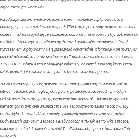
organizowanych wędrówek.
Przed rozpoczęciem wędrówek, turyści powinni dokładnie zaplanować trasę,
analizując przebiegi szlaków na mapach TPN, biorąc pod uwagę podane tam czasy
przejść i trudności wynikające z przebiegu poziomic. Trasy powinny być dobierane do
możliwości kondycyjnych i zdrowotnych oraz do warunków pogodowych. Przed
wyruszeniem w góry powinno się przeczytać odpowiednie informacje o planowanych
przejściach w którymś z przewodników po Tatrach oraz na stronach internetowych
TPN i TOPR. Dobrze jest też zasięgnąć informacji od innych turystów, którzy już te
szlaki przeszli, jak również czytać pisma i książki związane z górami.
Turyści rozpoczynający wędrowanie po Tatrach, powinni najpierw wędrować po
łatwych szlakach dolin reglowych, a potem, po zdobyciu odpowiedniej wiedzy i
doświadczenia górskiego, mogą wędrować trudniejszymi szlakami w wyższych
partiach gór. W tym celu w książeczce STP tak podzielono szlaki na odcinki, aby
można było planować różne warianty wycieczek, najpierw łatwiejszych, potem
trudniejszych, przy czym zachęca się, aby podobnie tak jak jest to w książeczce,
najpierw przechodzić łatwiejsze szlaki Tatr Zachodnich, a potem trudniejsze Tatr
Wysokich.