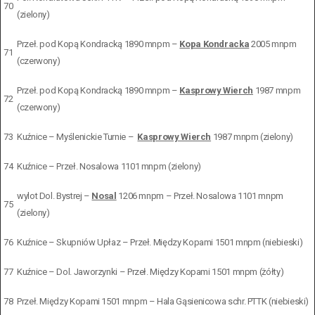
70
(zielony)
Przeł. pod Kopą Kondracką 1890 mnpm –
Kopa Kondracka
2005 mnpm
71
(czerwony)
Przeł. pod Kopą Kondracką 1890 mnpm –
Kasprowy Wierch
1987 mnpm
72
(czerwony)
73
Kuźnice – Myślenickie Turnie –
Kasprowy Wierch
1987 mnpm (zielony)
74
Kuźnice – Przeł. Nosalowa 1101 mnpm (zielony)
wylot Dol. Bystrej –
Nosal
1206 mnpm – Przeł. Nosalowa 1101 mnpm
75
(zielony)
76
Kuźnice – Skupniów Upłaz – Przeł. Między Kopami 1501 mnpm (niebieski)
77
Kuźnice – Dol. Jaworzynki – Przeł. Między Kopami 1501 mnpm (żółty)
78
Przeł. Między Kopami 1501 mnpm – Hala Gąsienicowa schr. PTTK (niebieski)