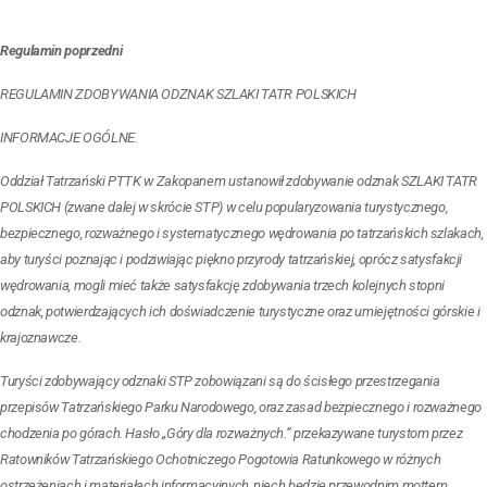
Regulamin poprzedni
REGULAMIN ZDOBYWANIA ODZNAK SZLAKI TATR POLSKICH
INFORMACJE OGÓLNE.
Oddział Tatrzański PTTK w Zakopanem ustanowił zdobywanie odznak SZLAKI TATR
POLSKICH (zwane dalej w skrócie STP) w celu popularyzowania turystycznego,
bezpiecznego, rozważnego i systematycznego wędrowania po tatrzańskich szlakach,
aby turyści poznając i podziwiając piękno przyrody tatrzańskiej, oprócz satysfakcji
wędrowania, mogli mieć także satysfakcję zdobywania trzech kolejnych stopni
odznak, potwierdzających ich doświadczenie turystyczne oraz umiejętności górskie i
krajoznawcze.
Turyści zdobywający odznaki STP zobowiązani są do ścisłego przestrzegania
przepisów Tatrzańskiego Parku Narodowego, oraz zasad bezpiecznego i rozważnego
chodzenia po górach. Hasło „Góry dla rozważnych.” przekazywane turystom przez
Ratowników Tatrzańskiego Ochotniczego Pogotowia Ratunkowego w różnych
ostrzeżeniach i materiałach informacyjnych, niech będzie przewodnim mottem