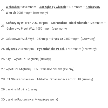
Wołowiec
2063 mnpm –
Jarząbczy Wierch
2137 mnpm
–
Kończysty
22
Wierch
2002 mnpm (czerwony)
Kończysty Wierch
2002 mnpm –
Starorobociański Wierch
2176 mnpm
–
23
Gaborowa Przeł. Wyż. 1959 mnpm (czerwony)
24
Gaborowa Przeł. Wyż. 1959 mnp –
Błyszcz
2159 mnpm
(czerwony)
25
Błyszcz
2159 mnpm –
Pyszniańska Przeł.
1787 mnpm (czerwony)
26
Kiry – wylot Dol. Miętusiej (zielony)
27
wylot Dol. Miętusiej – Pol. Stare Kościeliska (zielony)
28
Pol. Stare Kościeliska – Mała Pol. Ornaczańska schr. PTTK (zielony)
29
Jaskinia Mroźna (czarny)
30
Jaskinie Raptawicka i Mylna (czerwony)