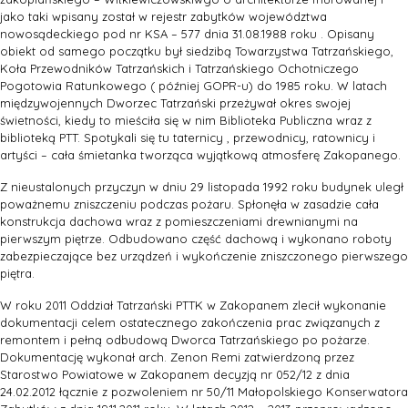
jako taki wpisany został w rejestr zabytków województwa
nowosądeckiego pod nr KSA – 577 dnia 31.08.1988 roku . Opisany
obiekt od samego początku był siedzibą Towarzystwa Tatrzańskiego,
Koła Przewodników Tatrzańskich i Tatrzańskiego Ochotniczego
Pogotowia Ratunkowego ( później GOPR-u) do 1985 roku. W latach
międzywojennych Dworzec Tatrzański przeżywał okres swojej
świetności, kiedy to mieściła się w nim Biblioteka Publiczna wraz z
biblioteką PTT. Spotykali się tu taternicy , przewodnicy, ratownicy i
artyści – cała śmietanka tworząca wyjątkową atmosferę Zakopanego.
Z nieustalonych przyczyn w dniu 29 listopada 1992 roku budynek uległ
poważnemu zniszczeniu podczas pożaru. Spłonęła w zasadzie cała
konstrukcja dachowa wraz z pomieszczeniami drewnianymi na
pierwszym piętrze. Odbudowano część dachową i wykonano roboty
zabezpieczające bez urządzeń i wykończenie zniszczonego pierwszego
piętra.
W roku 2011 Oddział Tatrzański PTTK w Zakopanem zlecił wykonanie
dokumentacji celem ostatecznego zakończenia prac związanych z
remontem i pełną odbudową Dworca Tatrzańskiego po pożarze.
Dokumentację wykonał arch. Zenon Remi zatwierdzoną przez
Starostwo Powiatowe w Zakopanem decyzją nr 052/12 z dnia
24.02.2012 łącznie z pozwoleniem nr 50/11 Małopolskiego Konserwatora