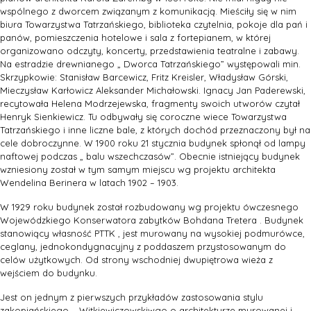
wspólnego z dworcem związanym z komunikacją. Mieściły się w nim
biura Towarzystwa Tatrzańskiego, biblioteka czytelnia, pokoje dla pań i
panów, pomieszczenia hotelowe i sala z fortepianem, w której
organizowano odczyty, koncerty, przedstawienia teatralne i zabawy.
Na estradzie drewnianego „ Dworca Tatrzańskiego” występowali min.
Skrzypkowie: Stanisław Barcewicz, Fritz Kreisler, Władysław Górski,
Mieczysław Karłowicz Aleksander Michałowski. Ignacy Jan Paderewski,
recytowała Helena Modrzejewska, fragmenty swoich utworów czytał
Henryk Sienkiewicz. Tu odbywały się coroczne wiece Towarzystwa
Tatrzańskiego i inne liczne bale, z których dochód przeznaczony był na
cele dobroczynne. W 1900 roku 21 stycznia budynek spłonął od lampy
naftowej podczas „ balu wszechczasów”. Obecnie istniejący budynek
wzniesiony został w tym samym miejscu wg projektu architekta
Wendelina Berinera w latach 1902 – 1903.
W 1929 roku budynek został rozbudowany wg projektu ówczesnego
Wojewódzkiego Konserwatora zabytków Bohdana Tretera . Budynek
stanowiący własność PTTK , jest murowany na wysokiej podmurówce,
ceglany, jednokondygnacyjny z poddaszem przystosowanym do
celów użytkowych. Od strony wschodniej dwupiętrowa wieża z
wejściem do budynku.
Jest on jednym z pierwszych przykładów zastosowania stylu
zakopiańskiego – Witkiewiczowskiwgo o architekturze murowanej i