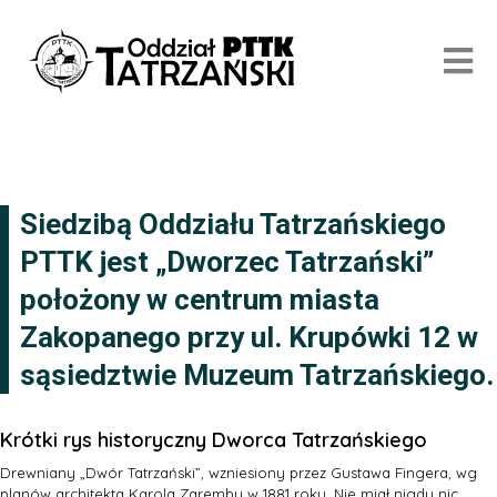
Siedzibą Oddziału Tatrzańskiego
PTTK jest „Dworzec Tatrzański”
położony w centrum miasta
Zakopanego przy ul. Krupówki 12 w
sąsiedztwie Muzeum Tatrzańskiego.
Krótki rys historyczny Dworca Tatrzańskiego
Drewniany „Dwór Tatrzański”, wzniesiony przez Gustawa Fingera, wg
planów architekta Karola Zaremby w 1881 roku. Nie miał nigdy nic