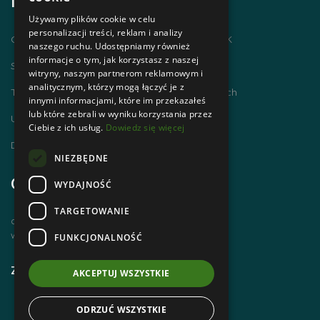
Informacje
Używamy plików cookie w celu
personalizacji treści, reklam i analizy
Chodzimy po górach i zdobywamy GOT PTTK
naszego ruchu. Udostępniamy również
informacje o tym, jak korzystasz z naszej
Szlaki Tatr Polskich
witryny, naszym partnerom reklamowym i
analitycznym, którzy mogą łączyć je z
Tatrzańskie Centrum Szlaków Transgranicznych
innymi informacjami, które im przekazałeś
lub które zebrali w wyniku korzystania przez
Ubezpieczenie NNW dla członków PTTK
Ciebie z ich usług.
Dowiedz się więcej
Dworzec Tatrzański
NIEZBĘDNE
Godziny otwarcia
WYDAJNOŚĆ
TARGETOWANIE
czynne od poniedziałku do piątku
w godz. 8 00 – 14 00
FUNKCJONALNOŚĆ
Zobacz również
AKCEPTUJ WSZYSTKIE
fa fa-facebook-official
ODRZUĆ WSZYSTKIE