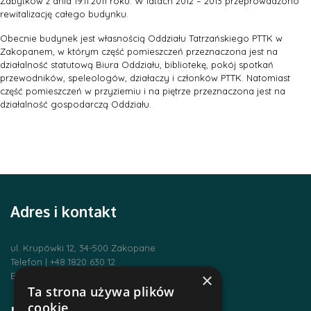
Zabytków z dnia 19.11.2011 roku. W latach 2012 – 2013 przeprowadzono
rewitalizację całego budynku.
Obecnie budynek jest własnością Oddziału Tatrzańskiego PTTK w
Zakopanem, w którym część pomieszczeń przeznaczona jest na
działalność statutową Biura Oddziału, bibliotekę, pokój spotkań
przewodników, speleologów, działaczy i członków PTTK. Natomiast
część pomieszczeń w przyziemiu i na piętrze przeznaczona jest na
działalność gospodarczą Oddziału.
Adres i kontakt
ul. Krupówki 12, 34-500 Zakopane
Telefon | +48 1820 630 12
×
Email | biuro@zakopanepttk.pl
Ta strona używa plików
cookie