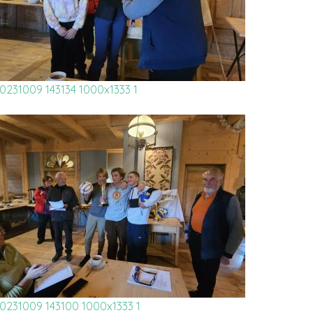
0231009 143134 1000x1333 1
0231009 143100 1000x1333 1