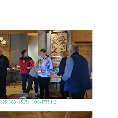
0231009 143231 1000x1333 112