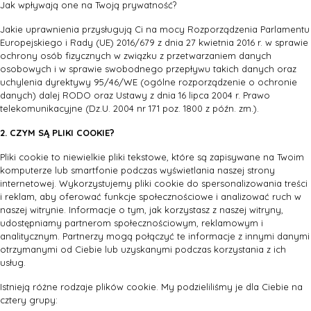
Jak wpływają one na Twoją prywatność?
Jakie uprawnienia przysługują Ci na mocy Rozporządzenia Parlamentu
Europejskiego i Rady (UE) 2016/679 z dnia 27 kwietnia 2016 r. w sprawie
ochrony osób fizycznych w związku z przetwarzaniem danych
osobowych i w sprawie swobodnego przepływu takich danych oraz
uchylenia dyrektywy 95/46/WE (ogólne rozporządzenie o ochronie
danych) dalej RODO oraz Ustawy z dnia 16 lipca 2004 r. Prawo
telekomunikacyjne (Dz.U. 2004 nr 171 poz. 1800 z późn. zm.).
2. CZYM SĄ PLIKI COOKIE?
Pliki cookie to niewielkie pliki tekstowe, które są zapisywane na Twoim
komputerze lub smartfonie podczas wyświetlania naszej strony
internetowej. Wykorzystujemy pliki cookie do spersonalizowania treści
i reklam, aby oferować funkcje społecznościowe i analizować ruch w
naszej witrynie. Informacje o tym, jak korzystasz z naszej witryny,
udostępniamy partnerom społecznościowym, reklamowym i
analitycznym. Partnerzy mogą połączyć te informacje z innymi danymi
otrzymanymi od Ciebie lub uzyskanymi podczas korzystania z ich
usług.
Istnieją różne rodzaje plików cookie. My podzieliliśmy je dla Ciebie na
cztery grupy: