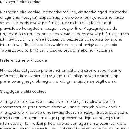
Niezbędne pliki cookie
Niezbędne pliki cookie (ciasteczka sesyjne, ciasteczka zgód, ciasteczka
utrzymania koszyka). Zapewniają prawidłowe funkcjonowanie naszej
strony i jej podstawowych funkcji. Bez nich nie będziesz mógł
prawidłowo korzystać z naszych usług online. Przyczyniają się do
użyteczności strony poprzez umożliwianie podstawowych funkcji takich
jak nawigacja na stronie i dostęp do bezpiecznych obszarów strony
internetowej. Te pliki cookie zwolnione są z obowiązku uzyskania
Twojej zgody (art. 173 ust. 3 ustawy prawo telekomunikacyjne).
Preferencyjne pliki cookie
Pliki cookie dotyczące preferencji umożliwiają stronie zapamiętanie
informacji, które zmieniają wygląd lub funkcjonowanie strony, np.
preferowany język lub region, w którym znajduje się użytkownik.
Statystyczne pliki cookies
Analityczne pliki cookie – nasza strona korzysta z plików cookie
dostarczonych przez nazwa dostawcy analitycznych plików cookie.
Analityczne pliki cookie umożliwiają śledzenie liczby i źródeł odwiedzin,
dzięki czemu możemy mierzyć i poprawiać wydajność naszej strony
internetowej. Ten rodzaj plików cookie pomaga nam zrozumieć, które
podstrony są najczęściej lub najrzadziej odwiedzane oraz w jaki sposób