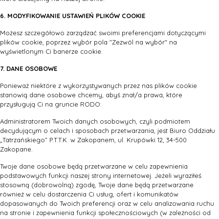
6. MODYFIKOWANIE USTAWIEŃ PLIKÓW COOKIE
Możesz szczegółowo zarządzać swoimi preferencjami dotyczącymi
plików cookie, poprzez wybór pola "Zezwól na wybór" na
wyświetlonym Ci banerze cookie.
7. DANE OSOBOWE
Ponieważ niektóre z wykorzystywanych przez nas plików cookie
stanowią dane osobowe chcemy, abyś znał/a prawa, które
przysługują Ci na gruncie RODO:
Administratorem Twoich danych osobowych, czyli podmiotem
decydującym o celach i sposobach przetwarzania, jest Biuro Oddziału
„Tatrzańskiego” P.T.T.K. w Zakopanem, ul. Krupówki 12, 34-500
Zakopane.
Twoje dane osobowe będą przetwarzane w celu zapewnienia
podstawowych funkcji naszej strony internetowej. Jeżeli wyraziłeś
stosowną (dobrowolną) zgodę, Twoje dane będą przetwarzane
również w celu dostarczenia Ci usług, ofert i komunikatów
dopasowanych do Twoich preferencji oraz w celu analizowania ruchu
na stronie i zapewnienia funkcji społecznościowych (w zależności od