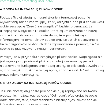
commitments/protecting-user-data/
4. ZGODA NA INSTALACJĘ PLIKÓW COOKIE
Podczas Twojej wizyty na naszej stronie internetowej zostanie
wyświetlony baner informujący, że wykorzystuje ona pliki cookie. Jeśli
wybierzesz opcję "Zezwól na wszystkie", będzie to oznaczać, że
akceptujesz wszystkie pliki cookie, które są umieszczone na naszej
stronie internetowej oraz potwierdzasz, że zapoznałeś się z
informacjami na temat plików cookie oraz celów ich stosowania, a
także przypadków, w których dane zgromadzone z pomocą plików
cookie są przekazywane naszym partnerom.
Pamiętaj, że w przypadku niezbędnych plików cookie Twoja zgoda nie
jest wymagana, ponieważ pliki tego rodzaju zapewniają pełne i
nieprzerwane funkcjonowanie naszej strony. Te pliki cookie zwolnione
są z obowiązku uzyskania Twojej zgody zgodnie z art. 173 ust. 3 ustawy
prawo telekomunikacyjne.
5. BRAK ZGODY NA INSTALACJĘ PLIKÓW COOKIE
Jeśli nie chcesz, aby nasze pliki cookie były zapisywane na Twoim
urządzeniu, możesz wybrać opcję “Odmowa”. Wybierając tę opcję
odrzucisz wszystkie, prócz technicznie niezbędnych, plików cookie,
które stosujemy na naszej stronie.