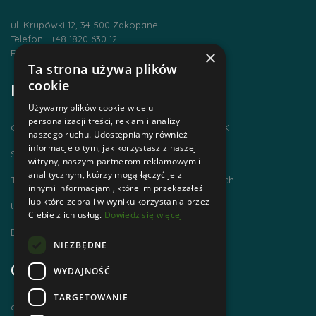
ul. Krupówki 12, 34-500 Zakopane
Telefon | +48 1820 630 12
×
Email | biuro@zakopanepttk.pl
Ta strona używa plików
cookie
Informacje
Używamy plików cookie w celu
personalizacji treści, reklam i analizy
Chodzimy po górach i zdobywamy GOT PTTK
naszego ruchu. Udostępniamy również
informacje o tym, jak korzystasz z naszej
Szlaki Tatr Polskich
witryny, naszym partnerom reklamowym i
analitycznym, którzy mogą łączyć je z
Tatrzańskie Centrum Szlaków Transgranicznych
innymi informacjami, które im przekazałeś
lub które zebrali w wyniku korzystania przez
Ubezpieczenie NNW dla członków PTTK
Ciebie z ich usług.
Dowiedz się więcej
Dworzec Tatrzański
NIEZBĘDNE
Godziny otwarcia
WYDAJNOŚĆ
TARGETOWANIE
czynne od poniedziałku do piątku