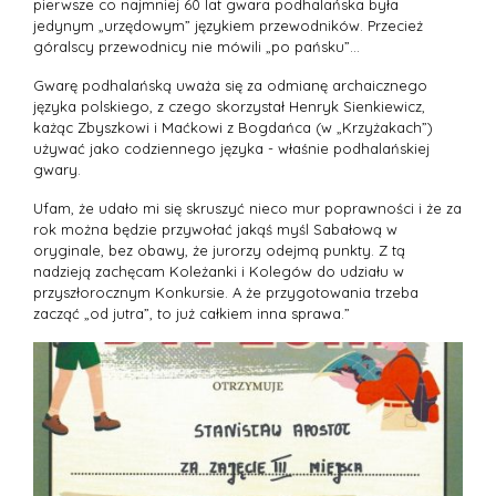
pierwsze co najmniej 60 lat gwara podhalańska była
jedynym „urzędowym” językiem przewodników. Przecież
góralscy przewodnicy nie mówili „po pańsku”…
Gwarę podhalańską uważa się za odmianę archaicznego
języka polskiego, z czego skorzystał Henryk Sienkiewicz,
każąc Zbyszkowi i Maćkowi z Bogdańca (w „Krzyżakach”)
używać jako codziennego języka - właśnie podhalańskiej
gwary.
Ufam, że udało mi się skruszyć nieco mur poprawności i że za
rok można będzie przywołać jakąś myśl Sabałową w
oryginale, bez obawy, że jurorzy odejmą punkty. Z tą
nadzieją zachęcam Koleżanki i Kolegów do udziału w
przyszłorocznym Konkursie. A że przygotowania trzeba
zacząć „od jutra”, to już całkiem inna sprawa.”