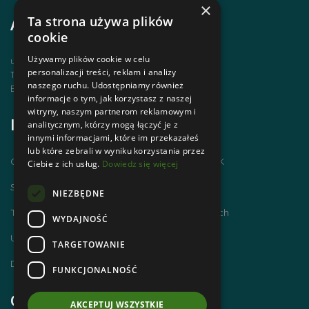
×
Ta strona używa plików
Adres i kontakt
cookie
Używamy plików cookie w celu
ul. Krupówki 12, 34-500 Zakopane
personalizacji treści, reklam i analizy
Telefon | +48 1820 630 12
naszego ruchu. Udostępniamy również
Email | biuro@zakopanepttk.pl
informacje o tym, jak korzystasz z naszej
witryny, naszym partnerom reklamowym i
Informacje
analitycznym, którzy mogą łączyć je z
innymi informacjami, które im przekazałeś
lub które zebrali w wyniku korzystania przez
Chodzimy po górach i zdobywamy GOT PTTK
Ciebie z ich usług.
Dowiedz się więcej
Szlaki Tatr Polskich
NIEZBĘDNE
Tatrzańskie Centrum Szlaków Transgranicznych
WYDAJNOŚĆ
Ubezpieczenie NNW dla członków PTTK
TARGETOWANIE
Dworzec Tatrzański
FUNKCJONALNOŚĆ
Godziny otwarcia
AKCEPTUJ WSZYSTKIE