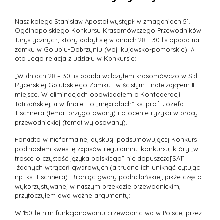
Nasz kolega Stanisław Apostoł wystąpił w zmaganiach 51.
Ogólnopolskiego Konkursu Krasomówczego Przewodników
Turystycznych, który odbył się w dniach 28 - 30 listopada na
zamku w Golubiu-Dobrzyniu (woj. kujawsko-pomorskie). A
oto Jego relacja z udziału w Konkursie:
„W dniach 28 – 30 listopada walczyłem krasomówczo w Sali
Rycerskiej Golubskiego Zamku i w ścisłym finale zająłem III
miejsce. W eliminacjach opowiadałem o Konfederacji
Tatrzańskiej, a w finale - o „mędrolach” ks. prof. Józefa
Tischnera (temat przygotowany) i o ocenie ryzyka w pracy
przewodnickiej (temat wylosowany).
Ponadto w nieformalnej dyskusji podsumowującej Konkurs
podniosłem kwestię zapisów regulaminu konkursu, który „w
trosce o czystość języka polskiego” nie dopuszcza[SA1]
żadnych wtrąceń gwarowych (a trudno ich uniknąć cytując
np. ks. Tischnera). Broniąc gwary podhalańskiej, jakże często
wykorzystywanej w naszym przekazie przewodnickim,
przytoczyłem dwa ważne argumenty:
W 150-letnim funkcjonowaniu przewodnictwa w Polsce, przez