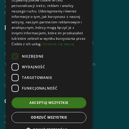
Używamy plików cookie w celu
ul. Krupówki 12, 34-500 Zakopane
personalizacji treści, reklam i analizy
Telefon | +48 1820 630 12
naszego ruchu. Udostępniamy również
Email | biuro@zakopanepttk.pl
informacje o tym, jak korzystasz z naszej
witryny, naszym partnerom reklamowym i
Informacje
analitycznym, którzy mogą łączyć je z
innymi informacjami, które im przekazałeś
lub które zebrali w wyniku korzystania przez
Chodzimy po górach i zdobywamy GOT PTTK
Ciebie z ich usług.
Dowiedz się więcej
Szlaki Tatr Polskich
NIEZBĘDNE
Tatrzańskie Centrum Szlaków Transgranicznych
WYDAJNOŚĆ
Ubezpieczenie NNW dla członków PTTK
TARGETOWANIE
Dworzec Tatrzański
FUNKCJONALNOŚĆ
Godziny otwarcia
AKCEPTUJ WSZYSTKIE
czynne od poniedziałku do piątku
ODRZUĆ WSZYSTKIE
w godz. 8 00 – 14 00