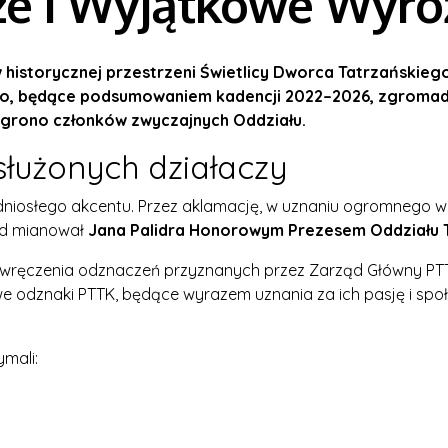
 i Wyjątkowe Wyróż
w historycznej przestrzeni Świetlicy Dworca Tatrzańskieg
to, będące podsumowaniem kadencji 2022–2026, zgromad
 grono członków zwyczajnych Oddziału.
łużonych działaczy
dniosłego akcentu. Przez aklamację, w uznaniu ogromnego wkła
zd mianował
Jana Palidra Honorowym Prezesem Oddziału 
o wręczenia odznaczeń przyznanych przez Zarząd Główny P
we odznaki PTTK, będące wyrazem uznania za ich pasję i spo
mali: