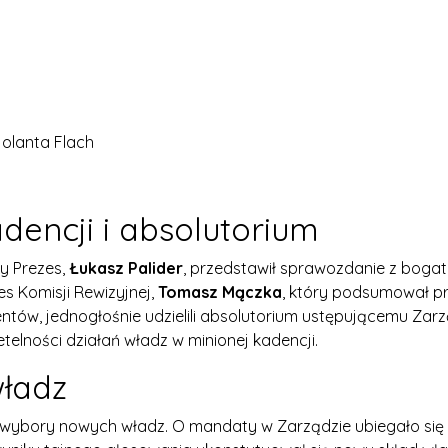
olanta Flach
encji i absolutorium
y Prezes,
Łukasz Palider
, przedstawił sprawozdanie z bogat
s Komisji Rewizyjnej,
Tomasz Mączka
, który podsumował pr
tów, jednogłośnie udzielili absolutorium ustępującemu Zarzą
telności działań władz w minionej kadencji.
ładz
ybory nowych władz. O mandaty w Zarządzie ubiegało się 1