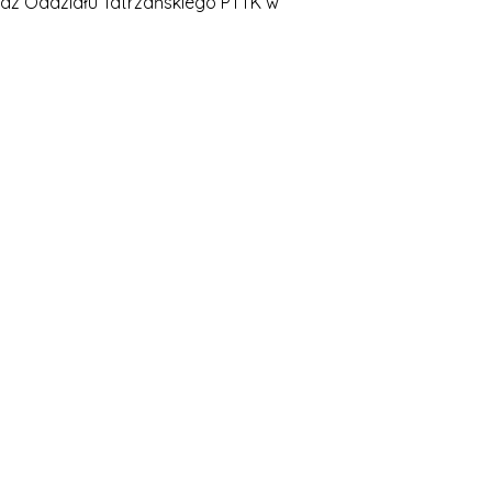
adz Oddziału Tatrzańskiego PTTK w