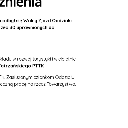
nienia
o odbył się Walny Zjazd Oddziału
ziło 30 uprawnionych do
du w rozwój turystyki i wieloletnie
Tatrzańskiego PTTK
.
TTK. Zasłużonym członkom Oddziału
łeczną pracę na rzecz Towarzystwa.