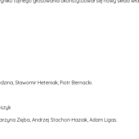
yniku tajnego głosowania ukonstytuował się nowy skład wł
dzina, Sławomir Heteniak, Piotr Bernacki.
oszyk
arzyna Zięba, Andrzej Stachoń-Haziak, Adam Ligas.