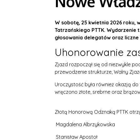
Nowe Władze
W sobotę, 25 kwietnia 2026 roku, 
Tatrzańskiego PTTK. Wydarzenie 
głosowania delegatów oraz liczne
Uhonorowanie zas
Zjazd rozpoczął się od niezwykle po
przewodzenie strukturze, Walny Zja
Uroczystość była również okazją d
wręczono złote, srebrne oraz brązo
Złotą Honorową Odznaką PTTK otrzy
Magdalena Albrzykowska
Stanisław Apostoł