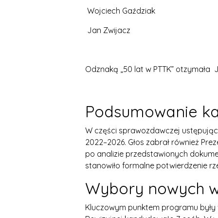
Wojciech Gaździak
Jan Zwijacz
Odznaką „50 lat w PTTK” otzymała J
Podsumowanie kad
W części sprawozdawczej ustępując
2022–2026. Głos zabrał również Preze
po analizie przedstawionych dokumen
stanowiło formalne potwierdzenie rze
Wybory nowych w
Kluczowym punktem programu były w