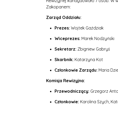
Rewizyjnej kandydowało 7 osób. W w
Zakopanem:
Zarząd Oddziału:
Prezes:
Wojtek Gaździak
Wiceprezes:
Marek Nodzyński
Sekretarz:
Zbigniew Gabryś
Skarbnik:
Katarzyna Kot
Członkowie Zarządu:
Maria Dzie
Komisja Rewizyjna:
Przewodniczący:
Grzegorz Ant
Członkowie:
Karolina Szych, Kat