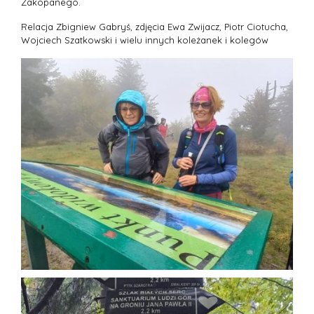
Zakopanego.
Relacja Zbigniew Gabryś, zdjęcia Ewa Zwijacz, Piotr Ciotucha,
Wojciech Szatkowski i wielu innych koleżanek i kolegów