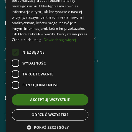
personalizacji treści, reklam i analizy
Telefon | +48 1820 630 12
naszego ruchu. Udostępniamy również
Email | biuro@zakopanepttk.pl
informacje o tym, jak korzystasz z naszej
witryny, naszym partnerom reklamowym i
Informacje
analitycznym, którzy mogą łączyć je z
innymi informacjami, które im przekazałeś
lub które zebrali w wyniku korzystania przez
Chodzimy po górach i zdobywamy GOT PTTK
Ciebie z ich usług.
Dowiedz się więcej
Szlaki Tatr Polskich
NIEZBĘDNE
Tatrzańskie Centrum Szlaków Transgranicznych
WYDAJNOŚĆ
Ubezpieczenie NNW dla członków PTTK
TARGETOWANIE
Dworzec Tatrzański
FUNKCJONALNOŚĆ
Godziny otwarcia
AKCEPTUJ WSZYSTKIE
czynne od poniedziałku do piątku
ODRZUĆ WSZYSTKIE
w godz. 8 00 – 14 00
POKAŻ SZCZEGÓŁY