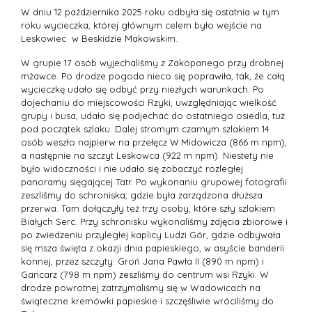
W dniu 12 października 2025 roku odbyła się ostatnia w tym
roku wycieczka, której głównym celem było wejście na
Leskowiec w Beskidzie Makowskim.
W grupie 17 osób wyjechaliśmy z Zakopanego przy drobnej
mżawce. Po drodze pogoda nieco się poprawiła, tak, że całą
wycieczkę udało się odbyć przy niezłych warunkach. Po
dojechaniu do miejscowości Rzyki, uwzględniając wielkość
grupy i busa, udało się podjechać do ostatniego osiedla, tuż
pod początek szlaku. Dalej stromym czarnym szlakiem 14
osób weszło najpierw na przełęcz W.Midowicza (866 m npm),
a następnie na szczyt Leskowca (922 m npm). Niestety nie
było widoczności i nie udało się zobaczyć rozległej
panoramy sięgającej Tatr. Po wykonaniu grupowej fotografii
zeszliśmy do schroniska, gdzie była zarządzona dłuższa
przerwa. Tam dołączyły też trzy osoby, które szły szlakiem
Białych Serc. Przy schronisku wykonaliśmy zdjęcia zbiorowe i
po zwiedzeniu przyległej kaplicy Ludzi Gór, gdzie odbywała
się msza święta z okazji dnia papieskiego, w asyście banderii
konnej, przez szczyty: Groń Jana Pawła II (890 m npm) i
Gancarz (798 m npm) zeszliśmy do centrum wsi Rzyki. W
drodze powrotnej zatrzymaliśmy się w Wadowicach na
świąteczne kremówki papieskie i szczęśliwie wróciliśmy do