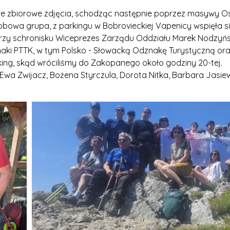
 zbiorowe zdjęcia, schodząc następnie poprzez masywy Ost
obowa grupa, z parkingu w Bobrovieckiej Vapenicy wspięła 
 Przy schronisku Wiceprezes Zarządu Oddziału Marek Nodzy
aki PTTK, w tym Polsko - Słowacką Odznakę Turystyczną oraz
ing, skąd wróciliśmy do Zakopanego około godziny 20-tej.
 Ewa Zwijacz, Bożena Styrczula, Dorota Nitka, Barbara Jasie