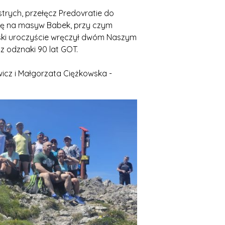
rych, przełęcz Predovratie do
się na masyw Babek, przy czym
ński uroczyście wręczył dwóm Naszym
 odznaki 90 lat GOT.
wicz i Małgorzata Ciężkowska -