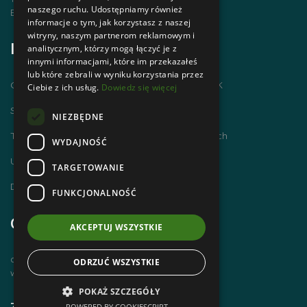
naszego ruchu. Udostępniamy również
Email | biuro@zakopanepttk.pl
informacje o tym, jak korzystasz z naszej
witryny, naszym partnerom reklamowym i
Informacje
analitycznym, którzy mogą łączyć je z
innymi informacjami, które im przekazałeś
lub które zebrali w wyniku korzystania przez
Chodzimy po górach i zdobywamy GOT PTTK
Ciebie z ich usług.
Dowiedz się więcej
Szlaki Tatr Polskich
NIEZBĘDNE
Tatrzańskie Centrum Szlaków Transgranicznych
WYDAJNOŚĆ
Ubezpieczenie NNW dla członków PTTK
TARGETOWANIE
Dworzec Tatrzański
FUNKCJONALNOŚĆ
Godziny otwarcia
AKCEPTUJ WSZYSTKIE
czynne od poniedziałku do piątku
ODRZUĆ WSZYSTKIE
w godz. 8 00 – 14 00
POKAŻ SZCZEGÓŁY
Zobacz również
POWERED BY COOKIESCRIPT