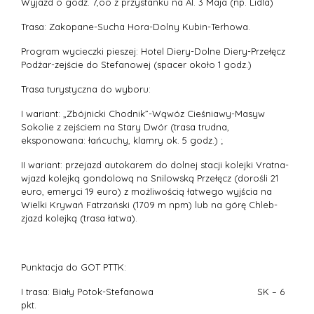
Wyjazd o godz. 7,oo z przystanku na Al. 3 Maja (np. Lidla)
Trasa: Zakopane-Sucha Hora-Dolny Kubin-Terhowa.
Program wycieczki pieszej: Hotel Diery-Dolne Diery-Przełęcz
Podżar-zejście do Stefanowej (spacer około 1 godz.)
Trasa turystyczna do wyboru:
I wariant: „Zbójnicki Chodnik”-Wąwóz Cieśniawy-Masyw
Sokolie z zejściem na Stary Dwór (trasa trudna,
eksponowana: łańcuchy, klamry ok. 5 godz.) ;
II wariant: przejazd autokarem do dolnej stacji kolejki Vratna-
wjazd kolejką gondolową na Snilowską Przełęcz (dorośli 21
euro, emeryci 19 euro) z możliwością łatwego wyjścia na
Wielki Krywań Fatrzański (1709 m npm) lub na górę Chleb-
zjazd kolejką (trasa łatwa).
Punktacja do GOT PTTK:
I trasa: Biały Potok-Stefanowa SK – 6
pkt.