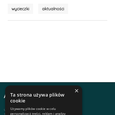
wycieczki
aktualności
×
Ta strona używa plików
Adres i kontakt
cookie
Używamy plików cookie w celu
ul. Krupówki 12, 34-500 Zakopane
personalizacji treści, reklam i analizy
Telefon | +48 1820 630 12