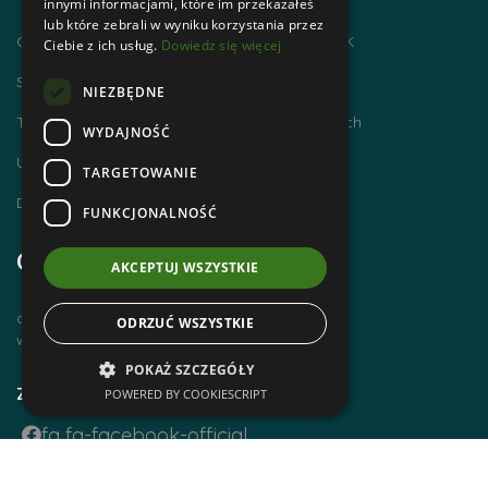
innymi informacjami, które im przekazałeś
lub które zebrali w wyniku korzystania przez
Chodzimy po górach i zdobywamy GOT PTTK
Ciebie z ich usług.
Dowiedz się więcej
Szlaki Tatr Polskich
NIEZBĘDNE
Tatrzańskie Centrum Szlaków Transgranicznych
WYDAJNOŚĆ
Ubezpieczenie NNW dla członków PTTK
TARGETOWANIE
Dworzec Tatrzański
FUNKCJONALNOŚĆ
Godziny otwarcia
AKCEPTUJ WSZYSTKIE
czynne od poniedziałku do piątku
ODRZUĆ WSZYSTKIE
w godz. 8 00 – 14 00
POKAŻ SZCZEGÓŁY
Zobacz również
POWERED BY COOKIESCRIPT
fa fa-facebook-official