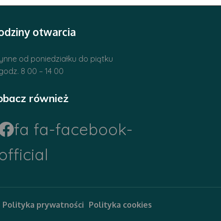
odziny otwarcia
ynne od poniedziałku do piątku
godz. 8 00 – 14 00
obacz również
fa fa-facebook-
official
Polityka prywatności
Polityka cookies