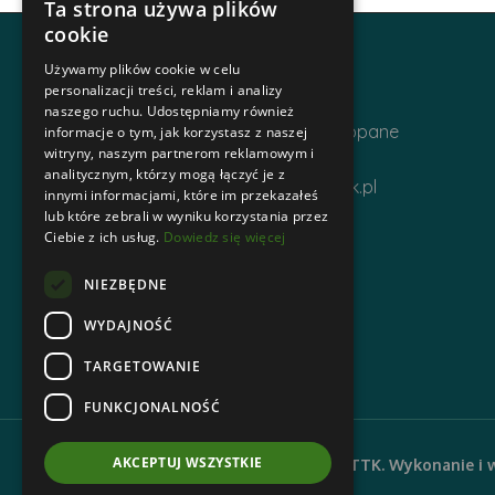
Ta strona używa plików
cookie
Adres i kontakt
Używamy plików cookie w celu
personalizacji treści, reklam i analizy
naszego ruchu. Udostępniamy również
ul. Krupówki 12, 34-500 Zakopane
informacje o tym, jak korzystasz z naszej
witryny, naszym partnerom reklamowym i
Telefon | +48 1820 630 12
analitycznym, którzy mogą łączyć je z
Email | biuro@zakopanepttk.pl
innymi informacjami, które im przekazałeś
lub które zebrali w wyniku korzystania przez
Ciebie z ich usług.
Dowiedz się więcej
NIEZBĘDNE
WYDAJNOŚĆ
TARGETOWANIE
FUNKCJONALNOŚĆ
AKCEPTUJ WSZYSTKIE
© 2026 Oddział Tatrzański PTTK. Wykonanie i 