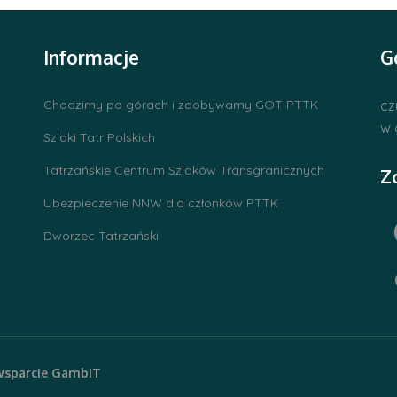
Informacje
G
Chodzimy po górach i zdobywamy GOT PTTK
cz
w 
Szlaki Tatr Polskich
Tatrzańskie Centrum Szlaków Transgranicznych
Z
Ubezpieczenie NNW dla członków PTTK
Dworzec Tatrzański
wsparcie
GambIT