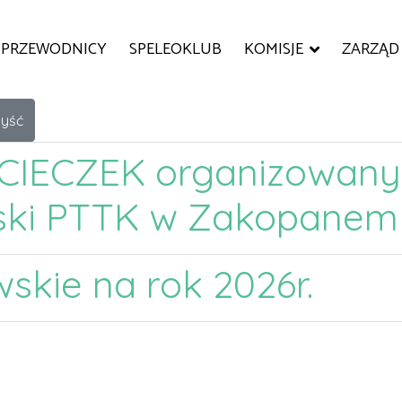
PRZEWODNICY
SPELEOKLUB
KOMISJE
ZARZĄD
yść
IECZEK organizowanyc
ński PTTK w Zakopanem 
skie na rok 2026r.