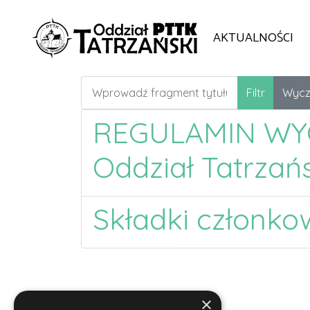
AKTUALNOŚCI
Wprowadź fragment tytułu
Filtr
Wycz
REGULAMIN WYC
Oddział Tatrza
Składki członkow
×