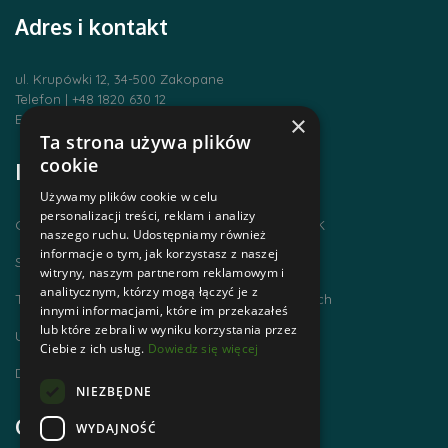
Adres i kontakt
ul. Krupówki 12, 34-500 Zakopane
Telefon | +48 1820 630 12
×
Email | biuro@zakopanepttk.pl
Ta strona używa plików
cookie
Informacje
Używamy plików cookie w celu
personalizacji treści, reklam i analizy
Chodzimy po górach i zdobywamy GOT PTTK
naszego ruchu. Udostępniamy również
informacje o tym, jak korzystasz z naszej
Szlaki Tatr Polskich
witryny, naszym partnerom reklamowym i
analitycznym, którzy mogą łączyć je z
Tatrzańskie Centrum Szlaków Transgranicznych
innymi informacjami, które im przekazałeś
lub które zebrali w wyniku korzystania przez
Ubezpieczenie NNW dla członków PTTK
Ciebie z ich usług.
Dowiedz się więcej
Dworzec Tatrzański
NIEZBĘDNE
Godziny otwarcia
WYDAJNOŚĆ